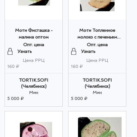
Моти Фисташка -
Моти Топленное
малина оптом
молоко с печеньем
оптом
Опт. цена
Опт. цена
Узнать
Узнать
Цена РРЦ
Цена РРЦ
160 ₽
160 ₽
TORTIK.SOFI
TORTIK.SOFI
(Челябинск)
(Челябинск)
Мин
Мин
5 000 ₽
5 000 ₽