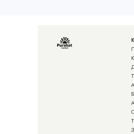
К
П
К
Д
Т
А
Б
А
Т
Э