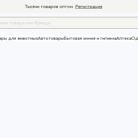
Тысячи товаров оптом.
Регистрация
ары для животных
Автотовары
Бытовая химия и гигиена
Аптека
Од
Товары для взрослых