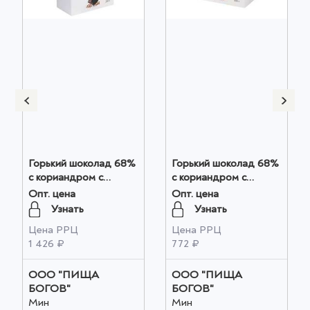
Горький шоколад 68%
Горький шоколад 68%
с кориандром с
с кориандром с
кориандром
кориандром
Опт. цена
Опт. цена
(Кокосовый сахар) 200
(Кокосовый сахар) 100
Узнать
Узнать
г оптом
г оптом
Цена РРЦ
Цена РРЦ
1 426 ₽
772 ₽
ООО "ПИЩА
ООО "ПИЩА
БОГОВ"
БОГОВ"
Мин
Мин