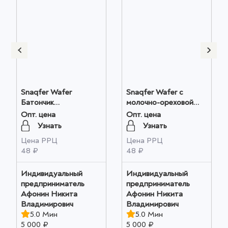
Snaqfer Wafer
Snaqfer Wafer с
ановый"
Батончик
молочно-ореховой
глазированный
пастой 20 г х 28шт
Опт. цена
Опт. цена
вафельный с
оптом
Узнать
Узнать
шоколадно-ореховой
Цена РРЦ
Цена РРЦ
пастой 20 г 28шт
48 ₽
48 ₽
оптом
Индивидуальный
Индивидуальный
предприниматель
предприниматель
Афонин Никита
Афонин Никита
Владимирович
Владимирович
5.0 Мин
5.0 Мин
5 000 ₽
5 000 ₽