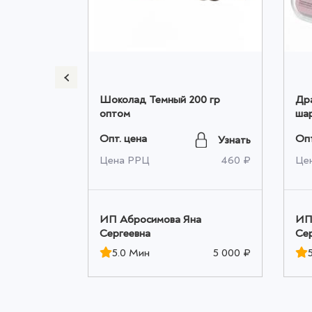
лада в
Шоколад Темный 200 гр
Дра
500 гр
оптом
шар
L 2
Опт. цена
Опт
Узнать
Узнать
1 008 ₽
Цена РРЦ
460 ₽
Це
а
ИП Абросимова Яна
ИП
Сергеевна
Се
5 000 ₽
5.0 Мин
5 000 ₽