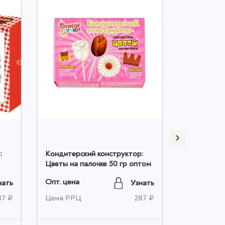
:
Кондитерский конструктор:
Шоколадны
Цветы на палочке 50 гр оптом
молочный 
оптом
Опт. цена
Опт. цена
нать
Узнать
87 ₽
Цена РРЦ
287 ₽
Цена РРЦ