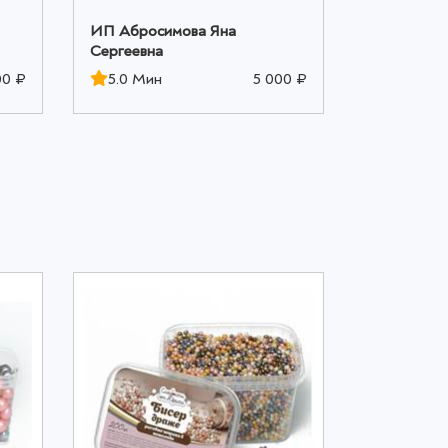
ИП Абросимова Яна
ИП Аброс
Сергеевна
Сергеевна
00 ₽
5.0 Мин
5 000 ₽
5.0 Мин