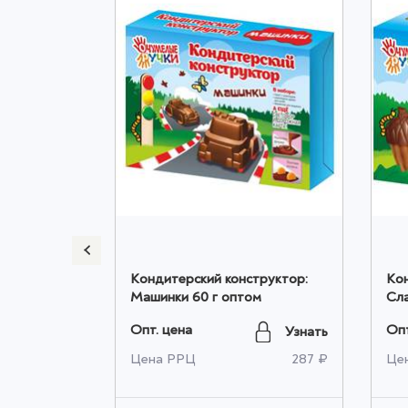
осовой
Кондитерский конструктор:
Кон
ной
Машинки 60 г оптом
Сла
том
Опт. цена
Опт
Узнать
Узнать
416 ₽
Цена РРЦ
287 ₽
Це