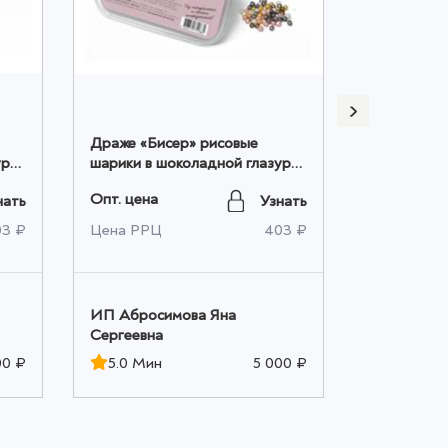
Драже «Бисер» рисовые
Шоколад Б
ури
шарики в шоколадной глазури
Опт. цена
200 гр оптом
Опт. цена
нать
Узнать
Цена РРЦ
03 ₽
Цена РРЦ
403 ₽
ИП Аброс
ИП Абросимова Яна
Сергеевна
Сергеевна
5.0 Мин
00 ₽
5.0 Мин
5 000 ₽