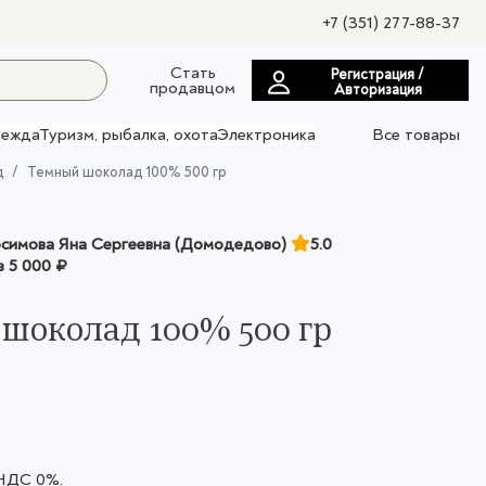
+7 (351) 277-88-37
Стать
Регистрация /
продавцом
Авторизация
ежда
Туризм, рыбалка, охота
Электроника
Все товары
д
Темный шоколад 100% 500 гр
имова Яна Сергеевна (Домодедово)
5.0
з
5 000 ₽
шоколад 100% 500 гр
 НДС 0%.