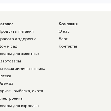
аталог
Компания
родукты питания
О нас
расота и здоровье
Блог
ом и сад
Контакты
овары для животных
втотовары
ытовая химия и гигиена
птека
Одежда
уризм, рыбалка, охота
лектроника
овары для взрослых