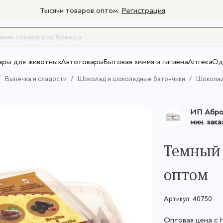
Тысячи товаров оптом.
Регистрация
ары для животных
Автотовары
Бытовая химия и гигиена
Аптека
Од
Товары для взрослых
Выпечка и сладости
Шоколад и шоколадные батончики
Шокола
ИП Аброс
мин. зака
Темный 
оптом
Артикул:
40750
Оптовая цена с