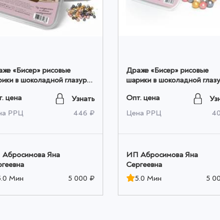
же «Бисер» рисовые
Драже «Бисер» рисовые
ики в шоколадной глазури
шарики в шоколадной глаз
50 гр оптом
XXL 200 гр оптом
. цена
Опт. цена
Узнать
Уз
на РРЦ
446 ₽
Цена РРЦ
4
 Абросимова Яна
ИП Абросимова Яна
ргеевна
Сергеевна
5.0 Мин
5 000 ₽
5.0 Мин
5 0