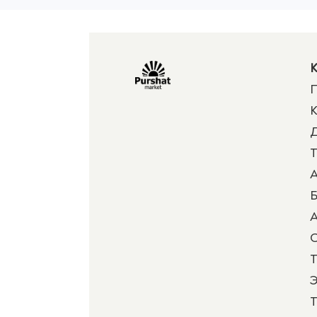
К
П
К
Д
Т
А
Б
А
Т
Э
Т