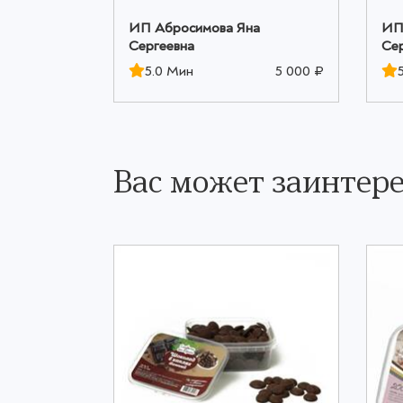
а
ИП Абросимова Яна
ИП
Сергеевна
Се
5 000 ₽
5.0 Мин
5 000 ₽
Вас может заинтере