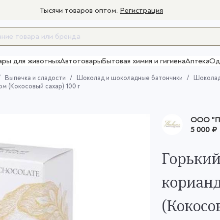
Тысячи товаров оптом.
Регистрация
ары для животных
Автотовары
Бытовая химия и гигиена
Аптека
Од
Товары для взрослых
Выпечка и сладости
Шоколад и шоколадные батончики
Шокола
м (Кокосовый сахар) 100 г
ООО "П
5 000 ₽
Горький
корианд
(Кокосо