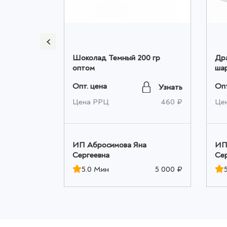
% 500 гр
Шоколад Темный 200 гр
Дра
оптом
шар
L 2
Опт. цена
Опт
Узнать
Узнать
1 008 ₽
Цена РРЦ
460 ₽
Це
а
ИП Абросимова Яна
ИП
Сергеевна
Се
5 000 ₽
5.0 Мин
5 000 ₽