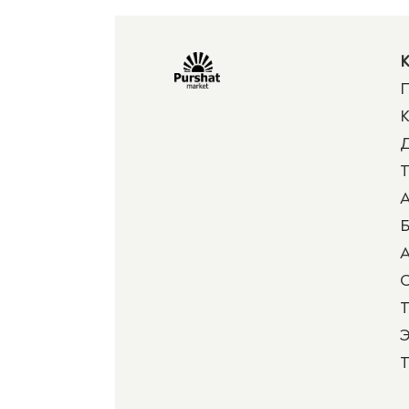
К
П
К
Д
Т
А
Б
А
Т
Э
Т