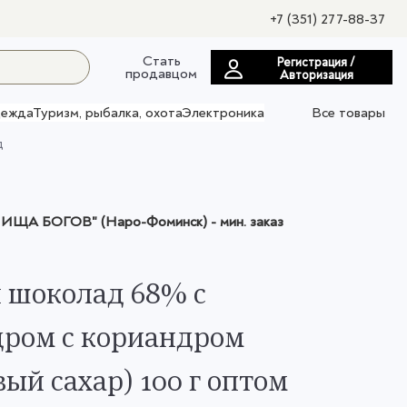
+7 (351) 277-88-37
Стать
Регистрация /
продавцом
Авторизация
ежда
Туризм, рыбалка, охота
Электроника
Все товары
д
ИЩА БОГОВ" (Наро-Фоминск)
- мин. заказ
 шоколад 68% с
ром с кориандром
вый сахар) 100 г оптом