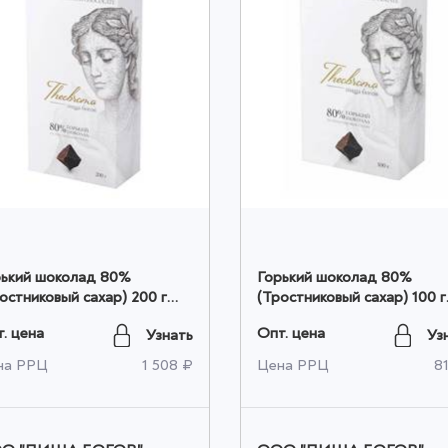
рький шоколад 80%
Горький шоколад 80%
остниковый сахар) 200 г
(Тростниковый сахар) 100 г
том
оптом
. цена
Опт. цена
Узнать
Уз
на РРЦ
1 508 ₽
Цена РРЦ
8