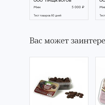
ОВ"
ООО "ПИЩА БОГОВ"
ОО
5 000 ₽
Мин
5 000 ₽
Ми
Тест товаров 60 дней
Тест
Вас может заинтере