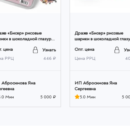
же «Бисер» рисовые
Драже «Бисер» рисовые
ики в шоколадной глазури
шарики в шоколадной глаз
50 гр оптом
XXL 200 гр оптом
. цена
Опт. цена
Узнать
Уз
на РРЦ
446 ₽
Цена РРЦ
4
 Абросимова Яна
ИП Абросимова Яна
ргеевна
Сергеевна
5.0 Мин
5 000 ₽
5.0 Мин
5 0