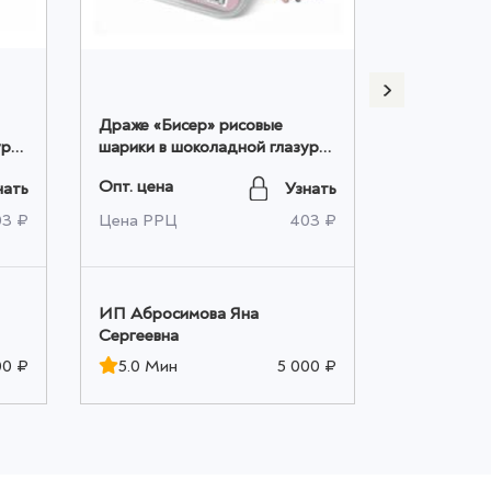
Драже «Бисер» рисовые
Шоколад Б
ури
шарики в шоколадной глазури
Опт. цена
200 гр оптом
Опт. цена
нать
Узнать
Цена РРЦ
03 ₽
Цена РРЦ
403 ₽
ИП Аброс
ИП Абросимова Яна
Сергеевна
Сергеевна
5.0 Мин
00 ₽
5.0 Мин
5 000 ₽