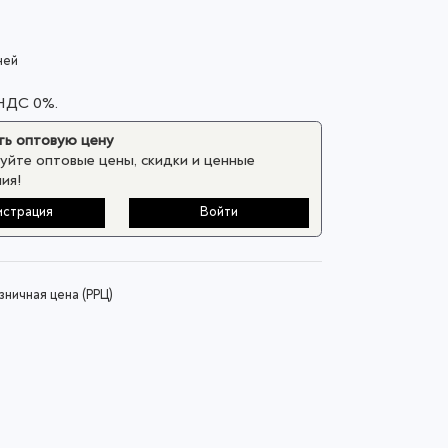
ней
 НДС 0%.
ь оптовую цену
уйте оптовые цены, скидки и ценные
ия!
истрация
Войти
ничная цена (РРЦ)