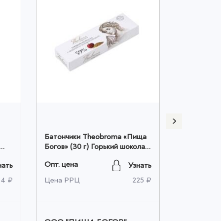
Батончики Theobroma «Пища
Батончики
Богов» (30 г) Горький шоколад
Богов» (30
59% без добавления сахара с
59% без до
Опт. цена
Опт. цена
нать
Узнать
вишней и зеленой гречкой
вишней и 
оптом
14 ₽
Цена РРЦ
225 ₽
Цена РРЦ