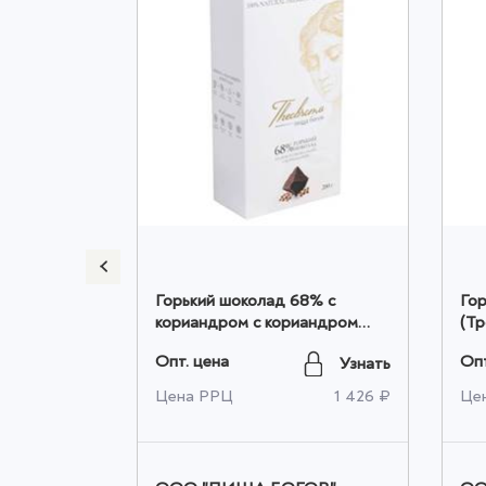
oma «Пища
Горький шоколад 68% с
Го
чный
кориандром с кориандром
(Тр
ления
(Кокосовый сахар) 200 г оптом
оп
Опт. цена
Опт
Узнать
Узнать
олоке
228 ₽
Цена РРЦ
1 426 ₽
Це