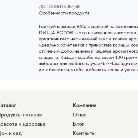
ДОПОЛНИТЕЛЬНЫЕ
Особенности продукта
Горький шоколад 65% с корицей на кокосовом 
ПИЩА БОГОВ — это изысканное лакомство дл
предпочитает насыщенный вкус и тонкие аро
идеально сочетается с пряностью корицы, со
отличным дополнением к чашечке ароматного
сладкого. Каждая коробочка весом 100 грамм
выбором для любого случая.<br>Насладитесь
им с близкими, чтобы добавить тепла и уюта 
аталог
Компания
родукты питания
О нас
расота и здоровье
Блог
ом и сад
Контакты