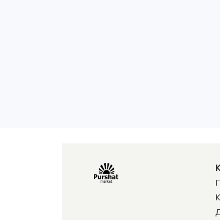
К
П
К
Д