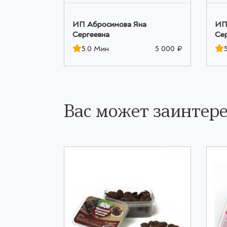
а
ИП Абросимова Яна
ИП
Сергеевна
Се
5 000 ₽
5.0 Мин
5 000 ₽
Вас может заинтере