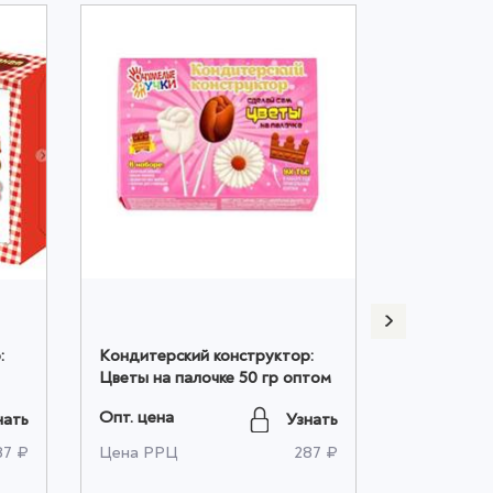
:
Кондитерский конструктор:
Шоколадны
Цветы на палочке 50 гр оптом
молочный 
оптом
Опт. цена
Опт. цена
нать
Узнать
87 ₽
Цена РРЦ
287 ₽
Цена РРЦ