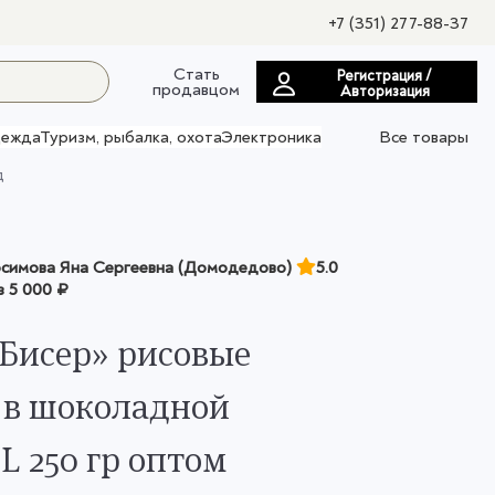
+7 (351) 277-88-37
Стать
Регистрация /
продавцом
Авторизация
ежда
Туризм, рыбалка, охота
Электроника
Все товары
д
имова Яна Сергеевна (Домодедово)
5.0
з
5 000 ₽
Бисер» рисовые
 в шоколадной
L 250 гр оптом