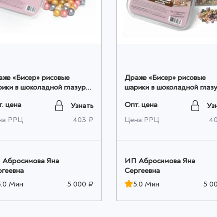
же «Бисер» рисовые
Драже «Бисер» рисовые
ики в шоколадной глазури
шарики в шоколадной глаз
 200 гр оптом
200 гр оптом
. цена
Опт. цена
Узнать
Уз
на РРЦ
403 ₽
Цена РРЦ
4
 Абросимова Яна
ИП Абросимова Яна
ргеевна
Сергеевна
5.0 Мин
5 000 ₽
5.0 Мин
5 0