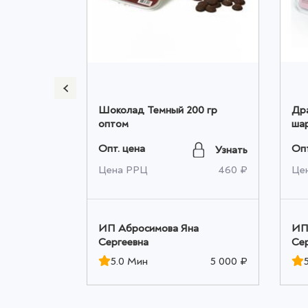
лада в
Шоколад Темный 200 гр
Дра
500 гр
оптом
шар
XXL
Опт. цена
Опт
Узнать
Узнать
1 008 ₽
Цена РРЦ
460 ₽
Це
а
ИП Абросимова Яна
ИП
Сергеевна
Се
5 000 ₽
5.0 Мин
5 000 ₽