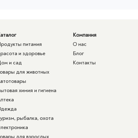
аталог
Компания
родукты питания
О нас
расота и здоровье
Блог
ом и сад
Контакты
овары для животных
втотовары
ытовая химия и гигиена
птека
Одежда
уризм, рыбалка, охота
лектроника
овары для взрослых