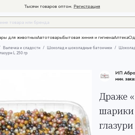
Тысячи товаров оптом.
Регистрация
ары для животных
Автотовары
Бытовая химия и гигиена
Аптека
Од
Товары для взрослых
Выпечка и сладости
Шоколад и шоколадные батончики
Шокола
азури L 250 гр
ИП Аброс
мин. зака
Драже «
шарики
глазури 