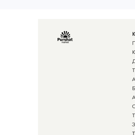
К
П
К
Д
Т
А
Б
А
Т
Э
Т