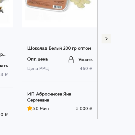
Шоколад Белый 200 гр оптом
Микс все в
ури
равной пр
Опт. цена
Узнать
оптом
Опт. цена
нать
Цена РРЦ
460 ₽
03 ₽
Цена РРЦ
ИП Абросимова Яна
Сергеевна
ИП Аброс
Сергеевна
5.0 Мин
5 000 ₽
00 ₽
5.0 Мин