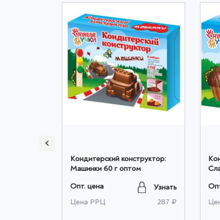
осовой
Кондитерский конструктор:
Кон
ной
Машинки 60 г оптом
Сла
том
Опт. цена
Опт
Узнать
Узнать
416 ₽
Цена РРЦ
287 ₽
Це