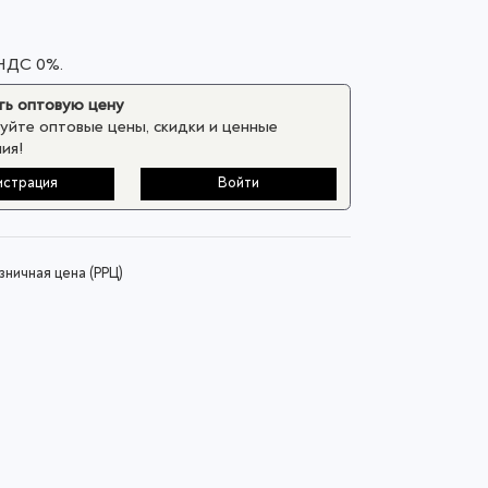
 НДС 0%.
ь оптовую цену
уйте оптовые цены, скидки и ценные
ия!
истрация
Войти
ничная цена (РРЦ)