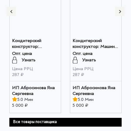
Кондитерский
Кондитерский
конструктор:
конструктор: Машинки
Мармеладные мишки
60 г оптом
Опт. цена
Опт. цена
60 гр оптом
Узнать
Узнать
Цена РРЦ
Цена РРЦ
287 ₽
287 ₽
ИП Абросимова Яна
ИП Абросимова Яна
Сергеевна
Сергеевна
5.0 Мин
5.0 Мин
5 000 ₽
5 000 ₽
Все товары поставщика