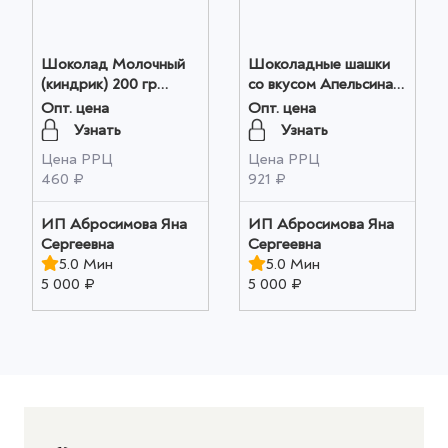
Шоколад Молочный
Шоколадные шашки
(киндрик) 200 гр
со вкусом Апельсина и
оптом
Миндаля! 200 гр
Опт. цена
Опт. цена
оптом
Узнать
Узнать
Цена РРЦ
Цена РРЦ
460 ₽
921 ₽
ИП Абросимова Яна
ИП Абросимова Яна
Сергеевна
Сергеевна
5.0 Мин
5.0 Мин
5 000 ₽
5 000 ₽