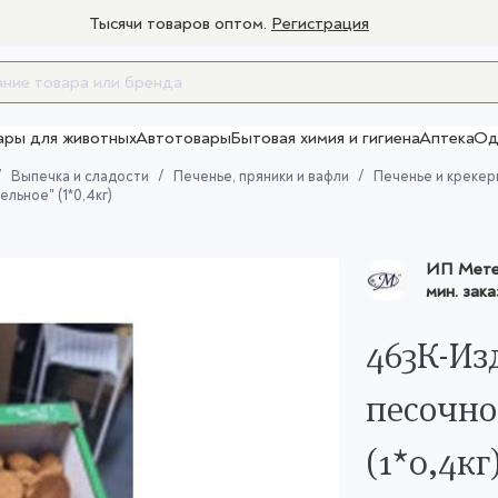
Тысячи товаров оптом.
Регистрация
ары для животных
Автотовары
Бытовая химия и гигиена
Аптека
Од
Товары для взрослых
Выпечка и сладости
Печенье, пряники и вафли
Печенье и крекер
ьное" (1*0,4кг)
ИП Метел
мин. зака
463К-Из
песочно
(1*0,4кг