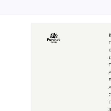
К
П
К
Д
Т
А
Б
А
Т
Э