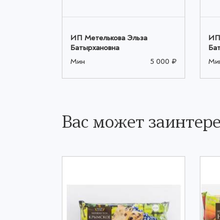
ьза
ИП Метелькова Эльза
ИП
Батырхановна
Ба
5 000 ₽
Мин
5 000 ₽
Ми
Вас может заинтере