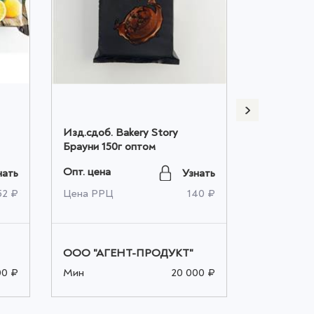
Изд.сдоб. Bakery Story
Изд.сдоб. 
Брауни 150г оптом
Брауни 50
Опт. цена
Опт. цена
нать
Узнать
52 ₽
Цена РРЦ
140 ₽
Цена РРЦ
ООО "АГЕНТ-ПРОДУКТ"
ООО "АГ
00 ₽
Мин
20 000 ₽
Мин