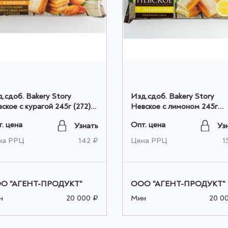
.сдоб. Bakery Story
Изд.сдоб. Bakery Story
ское с курагой 245г (272)
Невское с лимоном 245г
том
оптом
. цена
Опт. цена
Узнать
Уз
на РРЦ
142 ₽
Цена РРЦ
1
О "АГЕНТ-ПРОДУКТ"
ООО "АГЕНТ-ПРОДУКТ"
н
20 000 ₽
Мин
20 0