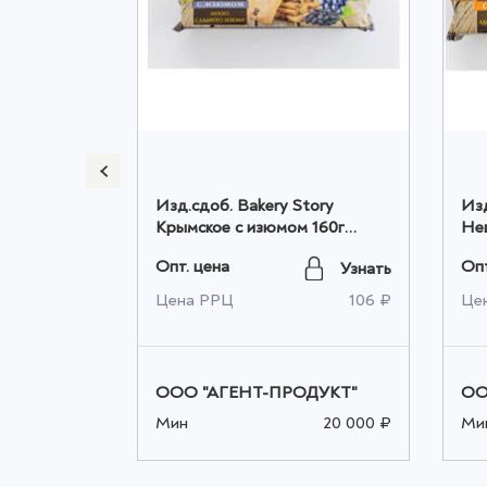
бное
Изд.сдоб. Bakery Story
Изд
г) оптом
Крымское с изюмом 160г
Нев
оптом
оп
Опт. цена
Опт
Узнать
Узнать
413 ₽
Цена РРЦ
106 ₽
Це
ьза
ООО "АГЕНТ-ПРОДУКТ"
ОО
Мин
20 000 ₽
Ми
5 000 ₽