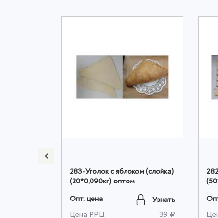
ртофелем и
283-Уголок с яблоком (слойка)
282
том
(20*0,090кг) оптом
(50
Опт. цена
Опт
Узнать
Узнать
372 ₽
Цена РРЦ
39 ₽
Це