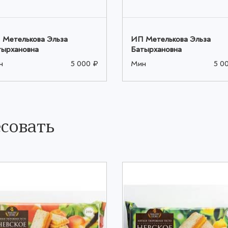
 Метелькова Эльза
ИП Метелькова Эльза
тырхановна
Батырхановна
н
5 000 ₽
Мин
5 0
совать