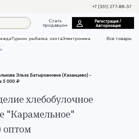
+7 (351) 277-88-37
Стать
Регистрация /
продавцом
Авторизация
ежда
Туризм, рыбалка, охота
Электроника
Все товары
ы
ькова Эльза Батырхановна (Казанцево)
-
з
5 000 ₽
делие хлебобулочное
е "Карамельное"
) оптом