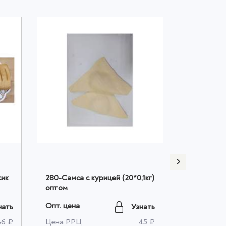
сик
280-Самса с курицей (20*0,1кг)
277-Курник
оптом
картофелем
Опт. цена
Опт. цена
нать
Узнать
36 ₽
Цена РРЦ
45 ₽
Цена РРЦ