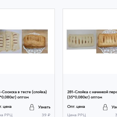
-Сосиска в тесте (слойка)
281-Слойка с начинкой пер
*0,080кг) оптом
(35*0,080кг) оптом
. цена
Опт. цена
Узнать
Уз
на РРЦ
39 ₽
Цена РРЦ