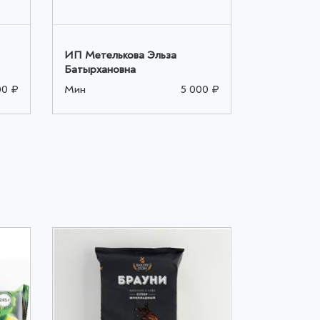
ИП Метелькова Эльза
ИП Метель
Батырхановна
Батырхано
00 ₽
Мин
5 000 ₽
Мин