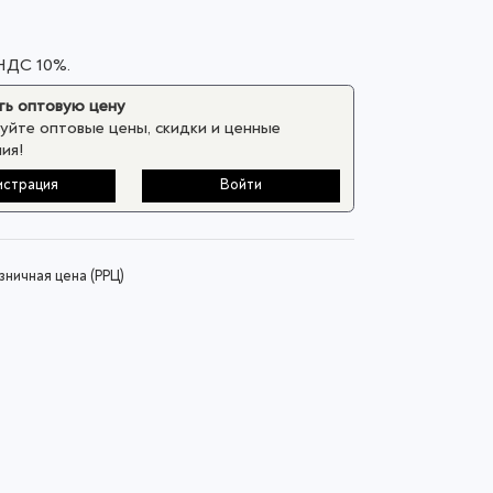
 НДС 10%.
ь оптовую цену
уйте оптовые цены, скидки и ценные
ия!
истрация
Войти
ничная цена (РРЦ)