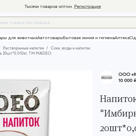
Тысячи товаров оптом.
Регистрация
ары для животных
Автотовары
Бытовая химия и гигиена
Аптека
Од
Товары для взрослых
Растворимые напитки
Соки, воды и напитки
а 20шт*0,010кг, ТМ MADEO
OOO «К
10 000 
Напиток
"Имбир
20шт*0,