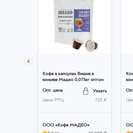
lce Vita
Кофе в капсулах Вишня в
Коф
ка оптом
коньяке Мадео 0,075кг оптом
кон
оп
Опт. цена
Опт
Узнать
Узнать
1 620 ₽
Цена РРЦ
720 ₽
Це
ЕО»
OOO «Кофе МАДЕО»
OO