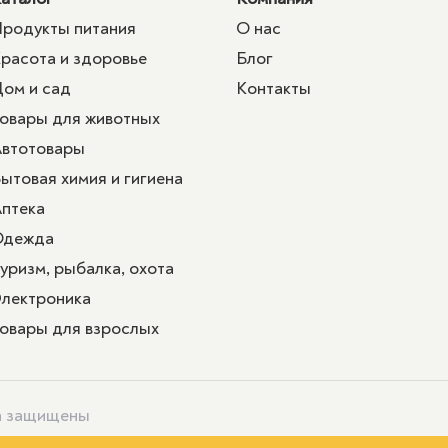
родукты питания
О нас
расота и здоровье
Блог
ом и сад
Контакты
овары для животных
втотовары
ытовая химия и гигиена
птека
Одежда
уризм, рыбалка, охота
лектроника
овары для взрослых
ва защищены