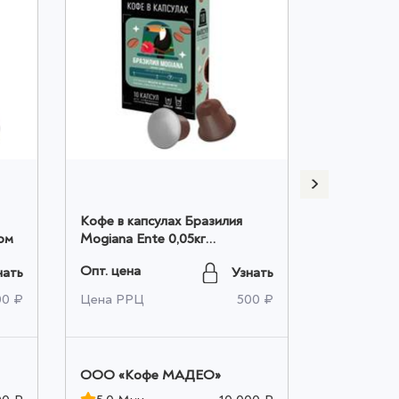
Кофе в капсулах Бразилия
Кофе в ка
ом
Mogiana Ente 0,05кг
Ente 0,05к
коробочка оптом
Опт. цена
Опт. цена
нать
Узнать
00 ₽
Цена РРЦ
500 ₽
Цена РРЦ
OOO «Кофе МАДЕО»
OOO «Ко