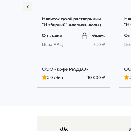
творимый
Напиток сухой растворимый
На
ми" Irish
"Имбирный" Апельсин-корица
"И
кг ТМ ENTE
20шт*0,010кг, ТМ MADEO
М/
Опт. цена
Опт
Узнать
Узнать
оптом
оп
960 ₽
Цена РРЦ
740 ₽
Це
ЕО»
OOO «Кофе МАДЕО»
OO
10 000 ₽
5.0 Мин
10 000 ₽
К