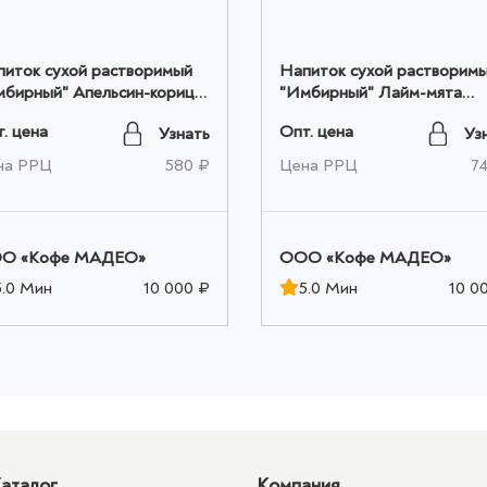
питок сухой растворимый
Напиток сухой растворим
мбирный" Апельсин-корица
"Имбирный" Лайм-мята
У 10шт*0,010кг, ТМ MADEO
20шт*0,010кг, ТМ MADEO
. цена
Опт. цена
Узнать
Уз
том
оптом
на РРЦ
580 ₽
Цена РРЦ
7
O «Кофе МАДЕО»
OOO «Кофе МАДЕО»
5.0 Мин
10 000 ₽
5.0 Мин
10 0
аталог
Компания