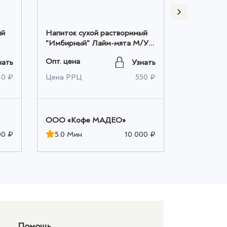
ый
Напиток сухой растворимый
Напиток с
"Имбирный" Лайм-мята М/У
"Имбирны
10шт*0,010кг, ТМ MADEO
10шт*0,01
Опт. цена
Опт. цена
нать
Узнать
оптом
оптом
40 ₽
Цена РРЦ
550 ₽
Цена РРЦ
OOO «Кофе МАДЕО»
OOO «Ко
00 ₽
5.0 Мин
10 000 ₽
5.0 Мин
Помощь