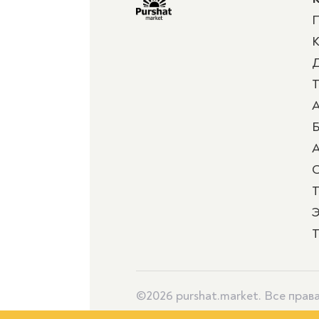
П
К
Д
Т
А
Б
А
Т
Э
Т
©2026 purshat.market. Все пра