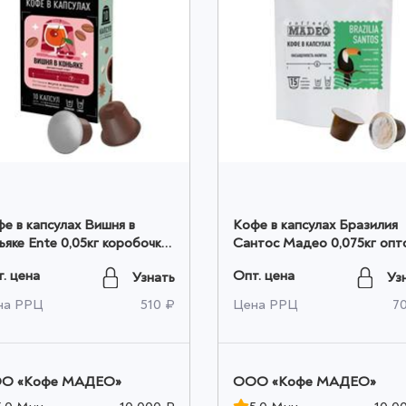
е в капсулах Вишня в
Кофе в капсулах Бразилия
ьяке Ente 0,05кг коробочка
Сантос Мадео 0,075кг опт
том
. цена
Опт. цена
Узнать
Уз
на РРЦ
510 ₽
Цена РРЦ
7
O «Кофе МАДЕО»
OOO «Кофе МАДЕО»