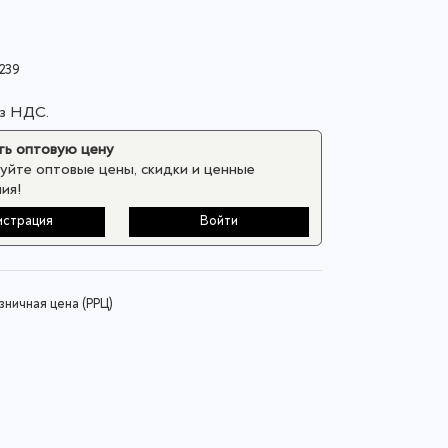
239
ез НДС.
ь оптовую цену
уйте оптовые цены, скидки и ценные
ия!
истрация
Войти
ничная цена (РРЦ)