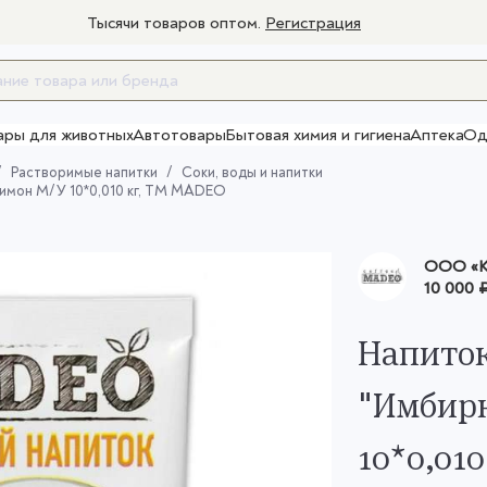
Тысячи товаров оптом.
Регистрация
ары для животных
Автотовары
Бытовая химия и гигиена
Аптека
Од
Товары для взрослых
Растворимые напитки
Соки, воды и напитки
имон М/У 10*0,010 кг, ТМ MADEO
OOO «К
10 000 
Напиток
"Имбир
10*0,01