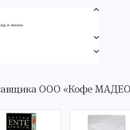
Мёд и лимон
ставщика OOO «Кофе МАДЕ