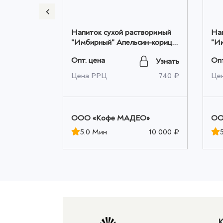
творимый
Напиток сухой растворимый
На
ми" Irish
"Имбирный" Апельсин-корица
"И
кг ТМ ENTE
20шт*0,010кг, ТМ MADEO
М/
Опт. цена
Опт
Узнать
Узнать
оптом
оп
960 ₽
Цена РРЦ
740 ₽
Це
ЕО»
OOO «Кофе МАДЕО»
OO
10 000 ₽
5.0 Мин
10 000 ₽
К