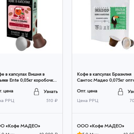
е в капсулах Вишня в
Кофе в капсулах Бразилия
ьяке Ente 0,05кг коробочка
Сантос Мадео 0,075кг опт
том
. цена
Опт. цена
Узнать
Уз
на РРЦ
510 ₽
Цена РРЦ
7
O «Кофе МАДЕО»
OOO «Кофе МАДЕО»