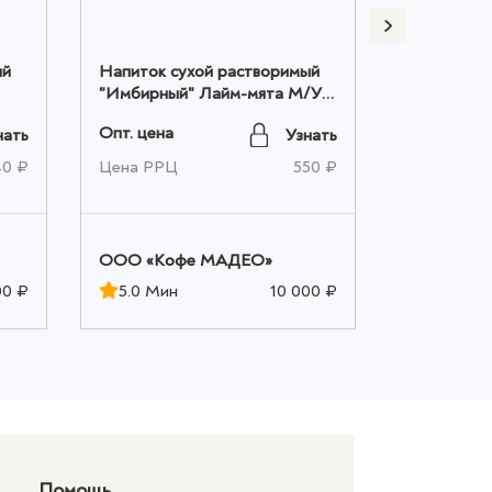
ый
Напиток сухой растворимый
Напиток с
"Имбирный" Лайм-мята М/У
"Имбирный
10шт*0,010кг, ТМ MADEO
20шт*0,01
Опт. цена
Опт. цена
нать
Узнать
оптом
оптом
40 ₽
Цена РРЦ
550 ₽
Цена РРЦ
OOO «Кофе МАДЕО»
OOO «Ко
00 ₽
5.0 Мин
10 000 ₽
5.0 Мин
Помощь