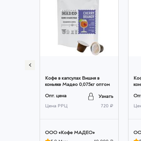
lce Vita
Кофе в капсулах Вишня в
Коф
ка оптом
коньяке Мадео 0,075кг оптом
кон
оп
Опт. цена
Опт
Узнать
Узнать
1 620 ₽
Цена РРЦ
720 ₽
Це
ЕО»
OOO «Кофе МАДЕО»
OO