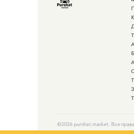
П
К
Д
Т
А
Б
А
Т
Э
Т
©2026 purshat.market. Все пра