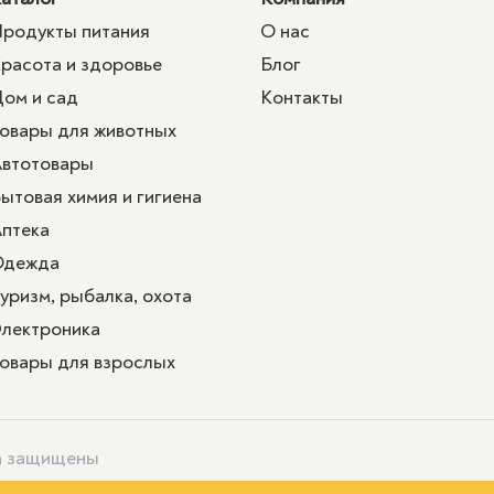
родукты питания
О нас
расота и здоровье
Блог
ом и сад
Контакты
овары для животных
втотовары
ытовая химия и гигиена
птека
Одежда
уризм, рыбалка, охота
лектроника
овары для взрослых
ва защищены