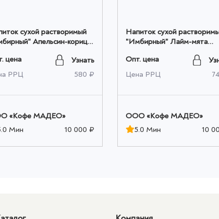
питок сухой растворимый
Напиток сухой растворим
мбирный" Апельсин-корица
"Имбирный" Лайм-мята
У 10шт*0,010кг, ТМ MADEO
20шт*0,010кг, ТМ MADEO
. цена
Опт. цена
Узнать
Уз
том
оптом
на РРЦ
580 ₽
Цена РРЦ
7
O «Кофе МАДЕО»
OOO «Кофе МАДЕО»
5.0 Мин
10 000 ₽
5.0 Мин
10 0
аталог
Компания