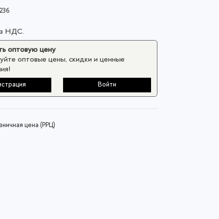
236
ез НДС.
ь оптовую цену
уйте оптовые цены, скидки и ценные
ия!
истрация
Войти
ничная цена (РРЦ)