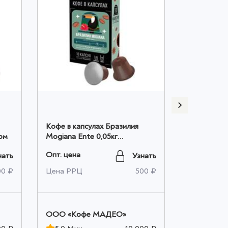
Кофе в капсулах Бразилия
Кофе в ка
ом
Mogiana Ente 0,05кг
Ente 0,05к
коробочка оптом
Опт. цена
Опт. цена
нать
Узнать
00 ₽
Цена РРЦ
500 ₽
Цена РРЦ
OOO «Кофе МАДЕО»
OOO «Ко