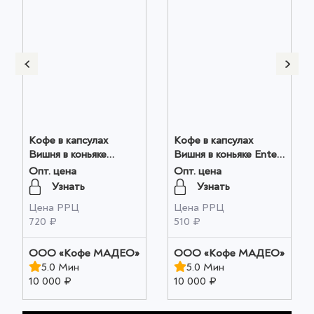
Кофе в капсулах
Кофе в капсулах
Вишня в коньяке
Вишня в коньяке Ente
Мадео 0,075кг оптом
0,05кг коробочка
Опт. цена
Опт. цена
оптом
Узнать
Узнать
Цена РРЦ
Цена РРЦ
720 ₽
510 ₽
OOO «Кофе МАДЕО»
OOO «Кофе МАДЕО»
5.0 Мин
5.0 Мин
10 000 ₽
10 000 ₽