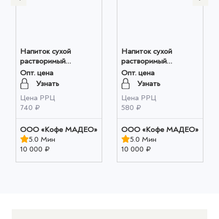
Напиток сухой
Напиток сухой
растворимый
растворимый
"Имбирный"
"Имбирный"
Опт. цена
Опт. цена
Апельсин-корица
Апельсин-корица М/У
Узнать
Узнать
20шт*0,010кг, ТМ
10шт*0,010кг, ТМ
Цена РРЦ
Цена РРЦ
MADEO оптом
MADEO оптом
740 ₽
580 ₽
OOO «Кофе МАДЕО»
OOO «Кофе МАДЕО»
5.0 Мин
5.0 Мин
10 000 ₽
10 000 ₽