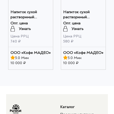
Напиток сухой
Напиток сухой
растворимый
растворимый
"Имбирный"
"Имбирный"
Опт. цена
Опт. цена
Апельсин-корица
Апельсин-корица М/У
Узнать
Узнать
20шт*0,010кг, ТМ
10шт*0,010кг, ТМ
Цена РРЦ
Цена РРЦ
MADEO оптом
MADEO оптом
740 ₽
580 ₽
OOO «Кофе МАДЕО»
OOO «Кофе МАДЕО»
5.0 Мин
5.0 Мин
10 000 ₽
10 000 ₽
Каталог