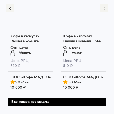
Кофе в капсулах
Кофе в капсулах
Вишня в коньяке
Вишня в коньяке Ente
Мадео 0,075кг оптом
0,05кг коробочка
Опт. цена
Опт. цена
оптом
Узнать
Узнать
Цена РРЦ
Цена РРЦ
720 ₽
510 ₽
OOO «Кофе МАДЕО»
OOO «Кофе МАДЕО»
5.0 Мин
5.0 Мин
10 000 ₽
10 000 ₽
Все товары поставщика