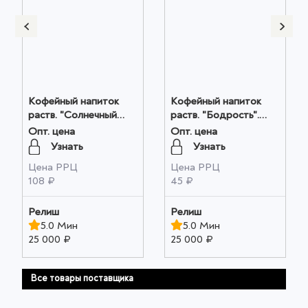
Кофейный напиток
Кофейный напиток
раств. "Солнечный
раств. "Бодрость".
колос". ГОСТ. м/у
ГОСТ цв. пл.. 100гр.
Опт. цена
Опт. цена
250гр. оптом
оптом
Узнать
Узнать
Цена РРЦ
Цена РРЦ
108 ₽
45 ₽
Релиш
Релиш
5.0 Мин
5.0 Мин
25 000 ₽
25 000 ₽
Все товары поставщика