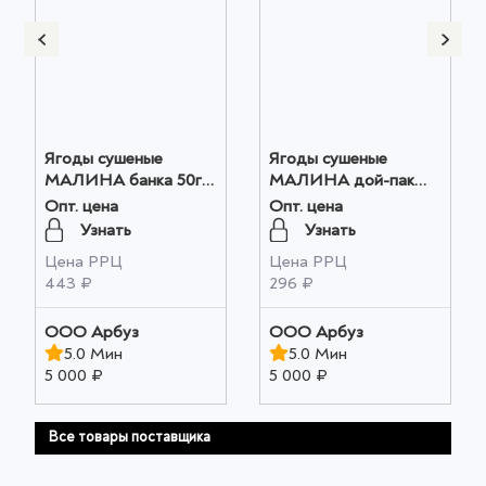
Ягоды сушеные
Ягоды сушеные
МАЛИНА банка 50г
МАЛИНА дой-пак
оптом
35г оптом
Опт. цена
Опт. цена
Узнать
Узнать
Цена РРЦ
Цена РРЦ
443 ₽
296 ₽
ООО Арбуз
ООО Арбуз
5.0 Мин
5.0 Мин
5 000 ₽
5 000 ₽
Все товары поставщика