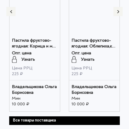
Пастила фруктово-
Пастила фруктово-
ягодная: Корица и мед
ягодная: Облепиха,кунжут
60гр оптом
60гр оптом
Опт. цена
Опт. цена
Узнать
Узнать
Цена РРЦ
Цена РРЦ
225 ₽
225 ₽
Владельщикова Ольга
Владельщикова Ольга
Борисовна
Борисовна
Мин
Мин
10 000 ₽
10 000 ₽
Все товары поставщика