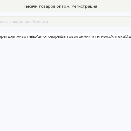
Тысячи товаров оптом.
Регистрация
ары для животных
Автотовары
Бытовая химия и гигиена
Аптека
Од
Товары для взрослых