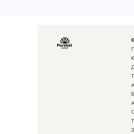
К
П
К
Д
Т
А
Б
А
Т
Э