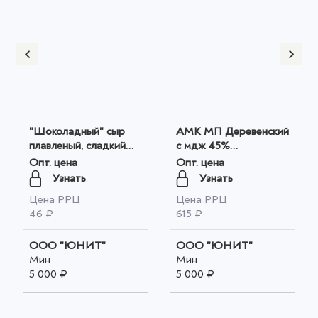
"Шоколадный" сыр
АМК МП Деревенский
плавленый, сладкий
с мдж 45%
г.Тамбов 50 гр.1/24, шт
(Татарстан), кг оптом
Опт. цена
Опт. цена
оптом
Узнать
Узнать
Цена РРЦ
Цена РРЦ
46 ₽
615 ₽
ООО "ЮНИТ"
ООО "ЮНИТ"
Мин
Мин
5 000 ₽
5 000 ₽