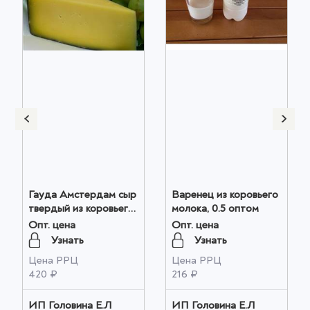
Гауда Амстердам сыр
Варенец из коровьего
твердый из коровьего
молока, 0.5 оптом
молока,100гр оптом
Опт. цена
Опт. цена
Узнать
Узнать
Цена РРЦ
Цена РРЦ
420 ₽
216 ₽
ИП Головина Е.Л
ИП Головина Е.Л