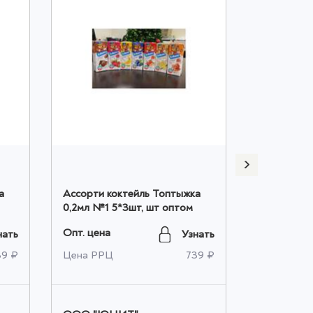
а
Ассорти коктейль Топтыжка
Ассорти к
0,2мл №1 5*3шт, шт оптом
речка 0,2м
оптом
Опт. цена
Опт. цена
нать
Узнать
39 ₽
Цена РРЦ
739 ₽
Цена РРЦ