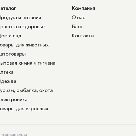
аталог
Компания
родукты питания
О нас
расота и здоровье
Блог
ом и сад
Контакты
овары для животных
втотовары
ытовая химия и гигиена
птека
Одежда
уризм, рыбалка, охота
лектроника
овары для взрослых
ва защищены