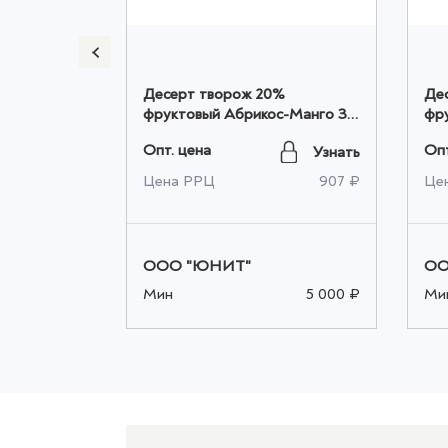
ап
Десерт творож 20%
Де
печеньем
фруктовый Абрикос-Манго 3
фру
ук, шт
кг ТМ Киреево
Ки
Опт. цена
Опт
Узнать
Узнать
ПОСЛОЙНЫЙ, шт оптом
оп
38 ₽
Цена РРЦ
907 ₽
Це
ООО "ЮНИТ"
ОО
5 000 ₽
Мин
5 000 ₽
Ми