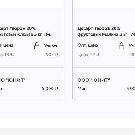
серт творож 20%
Десерт творож 20%
ктовый Клюква 3 кг ТМ
фруктовый Малина 3 кг Т
реево ПОСЛОЙНЫЙ, шт
Киреево ПОСЛОЙНЫЙ, 
. цена
Опт. цена
Узнать
Уз
том
оптом
на РРЦ
907 ₽
Цена РРЦ
9
О "ЮНИТ"
ООО "ЮНИТ"
н
5 000 ₽
Мин
5 0