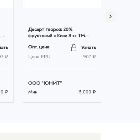
Десерт творож 20%
Десерт тв
М
фруктовый с Киви 3 кг ТМ
фруктовый 
шт
Киреево ПОСЛОЙНЫЙ, шт
Киреево
Опт. цена
Опт. цена
нать
Узнать
оптом
оптом
07 ₽
Цена РРЦ
907 ₽
Цена РРЦ
ООО "ЮНИТ"
ООО "ЮН
00 ₽
Мин
5 000 ₽
Мин