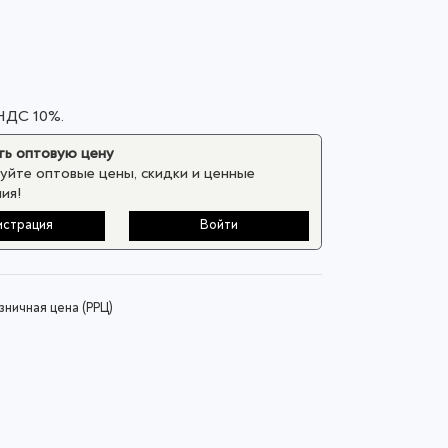
 НДС 10%.
ь оптовую цену
уйте оптовые цены, скидки и ценные
ия!
истрация
Войти
ничная цена (РРЦ)