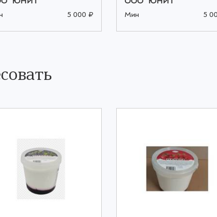
О "ЮНИТ"
ООО "ЮНИТ"
н
5 000 ₽
Мин
5 0
совать