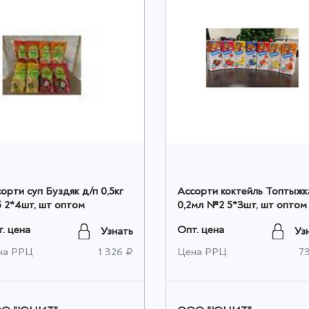
орти суп Буздяк д/п 0,5кг
Ассорти коктейль Топтыжк
 2*4шт, шт оптом
0,2мл №2 5*3шт, шт оптом
. цена
Опт. цена
Узнать
Уз
на РРЦ
1 326 ₽
Цена РРЦ
7