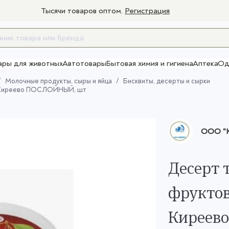
Тысячи товаров оптом.
Регистрация
ары для животных
Автотовары
Бытовая химия и гигиена
Аптека
Од
Товары для взрослых
Молочные продукты, сыры и яйца
Бисквиты, десерты и сырки
М Киреево ПОСЛОЙНЫЙ, шт
ООО "Ю
Десерт 
фруктов
Киреев