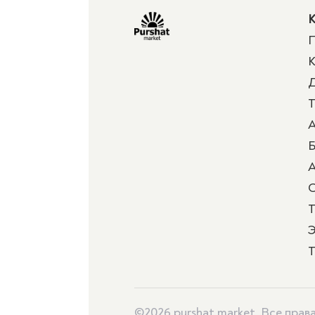
К
П
К
Д
Т
А
Б
А
Т
Э
Т
©2026 purshat.market. Все пра