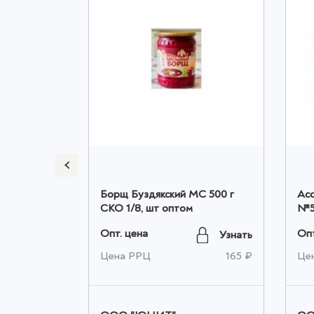
 ЦЕЛЫЕ
Борщ Буздякский МС 500 г
Асс
 ж/б
СКО 1/8, шт оптом
№5
оптом
Опт. цена
Опт
Узнать
Узнать
921 ₽
Цена РРЦ
165 ₽
Це