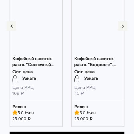
Кофейный напиток
Кофейный напиток
раств. "Солнечный
раств. "Бодрость".
колос". ГОСТ. м/у
ГОСТ цв. пл.. 100гр.
Опт. цена
Опт. цена
250гр. оптом
оптом
Узнать
Узнать
Цена РРЦ
Цена РРЦ
108 ₽
45 ₽
Релиш
Релиш
5.0 Мин
5.0 Мин
25 000 ₽
25 000 ₽