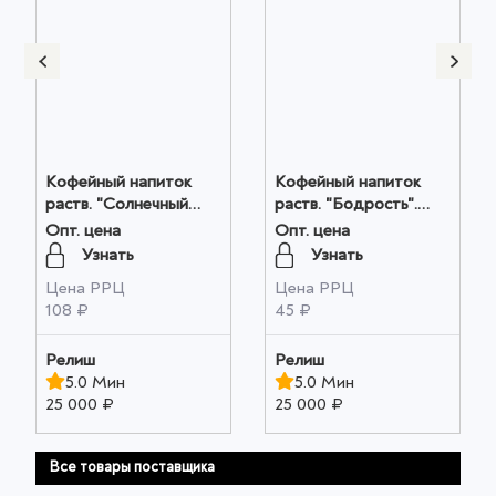
Кофейный напиток
Кофейный напиток
раств. "Солнечный
раств. "Бодрость".
колос". ГОСТ. м/у
ГОСТ цв. пл.. 100гр.
Опт. цена
Опт. цена
250гр. оптом
оптом
Узнать
Узнать
Цена РРЦ
Цена РРЦ
108 ₽
45 ₽
Релиш
Релиш
5.0 Мин
5.0 Мин
25 000 ₽
25 000 ₽
Все товары поставщика