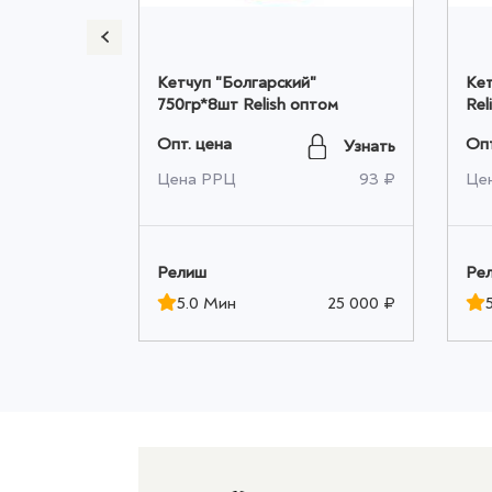
ашлычный
Кетчуп "Болгарский"
Кет
птом
750гр*8шт Relish оптом
Rel
Опт. цена
Опт
Узнать
Узнать
1 120 ₽
Цена РРЦ
93 ₽
Це
Релиш
Ре
5 000 ₽
5.0 Мин
25 000 ₽