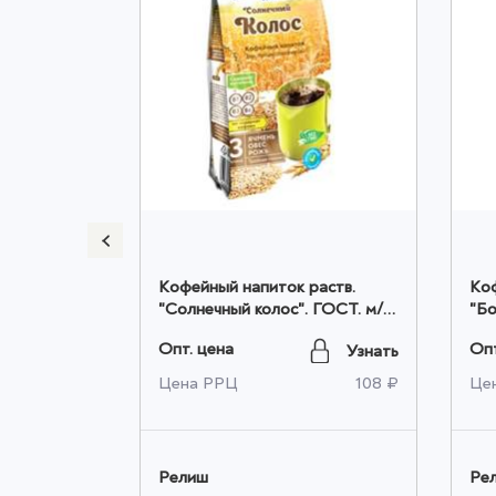
ур. ГОСТ
Кофейный напиток раств.
Коф
 уп. (СТРУЯ) оптом
"Солнечный колос". ГОСТ. м/у
"Бод
250гр. оптом
100
Опт. цена
Опт
Узнать
Узнать
45 ₽
Цена РРЦ
108 ₽
Це
Релиш
Ре