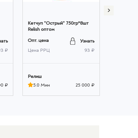
Кетчуп "Острый" 750гр*8шт
Кетчуп "Т
Relish оптом
ASTORIA P
шт оптом
Опт. цена
Опт. цена
нать
Узнать
93 ₽
Цена РРЦ
93 ₽
Цена РРЦ
Релиш
ООО "ЮН
00 ₽
5.0 Мин
25 000 ₽
Мин