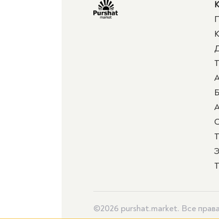
К
П
К
Д
Т
А
Б
А
Т
Э
Т
©2026 purshat.market. Все пра