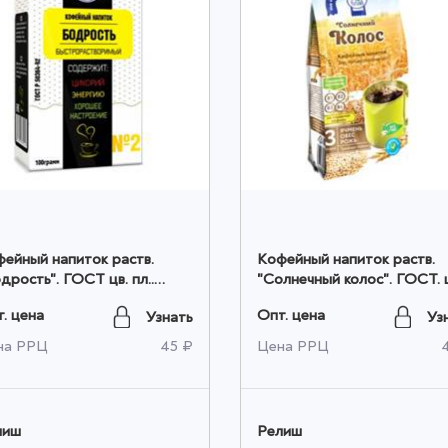
ейный напиток раств.
Кофейный напиток раств.
рость". ГОСТ цв. пл..
"Солнечный колос". ГОСТ. 
гр. оптом
пл.. 100гр. оптом
. цена
Опт. цена
Узнать
Уз
на РРЦ
45 ₽
Цена РРЦ
лиш
Релиш