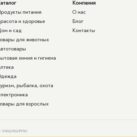
аталог
Компания
родукты питания
О нас
расота и здоровье
Блог
ом и сад
Контакты
овары для животных
втотовары
ытовая химия и гигиена
птека
Одежда
уризм, рыбалка, охота
лектроника
овары для взрослых
ва защищены