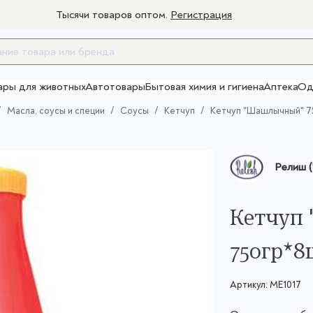
Тысячи товаров оптом.
Регистрация
ары для животных
Автотовары
Бытовая химия и гигиена
Аптека
Од
Товары для взрослых
Масла, соусы и специи
Соусы
Кетчуп
Кетчуп "Шашлычный" 75
Релиш (
Кетчуп
750гр*8
Артикул:
МЕ1017