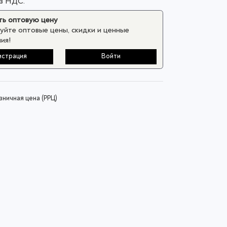
ез НДС.
ь оптовую цену
уйте оптовые цены, скидки и ценные
ия!
истрация
Войти
ничная цена (РРЦ)