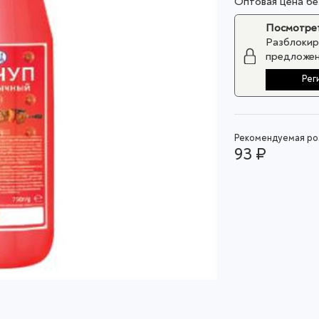
Оптовая цена б
Посмотрет
Разблокир
предложен
Рег
Рекомендуемая роз
93 ₽