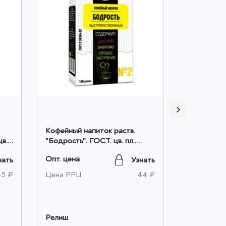
Кофейный напиток раств.
Кофейный 
цв.
"Бодрость". ГОСТ. цв. пл..
"Солнечный
100гр. оптом
пл.. 100гр.
Опт. цена
Опт. цена
нать
Узнать
45 ₽
Цена РРЦ
44 ₽
Цена РРЦ
Релиш
Релиш