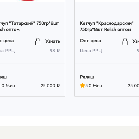
чуп "Татарский" 750гр*8шт
Кетчуп "Краснодарский"
ish оптом
750гр*8шт Relish оптом
. цена
Опт. цена
Узнать
Уз
на РРЦ
93 ₽
Цена РРЦ
лиш
Релиш
5.0 Мин
25 000 ₽
5.0 Мин
25 0