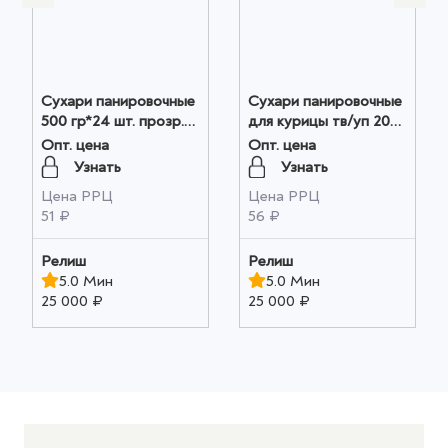
Сухари панировочные
Сухари панировочные
500 гр*24 шт. прозр.
для курицы тв/уп 200
уп.. ч/б эт.. Relish
гр*14 шт. Relish оптом
Опт. цена
Опт. цена
оптом
Узнать
Узнать
Цена РРЦ
Цена РРЦ
51 ₽
56 ₽
Релиш
Релиш
5.0 Мин
5.0 Мин
25 000 ₽
25 000 ₽