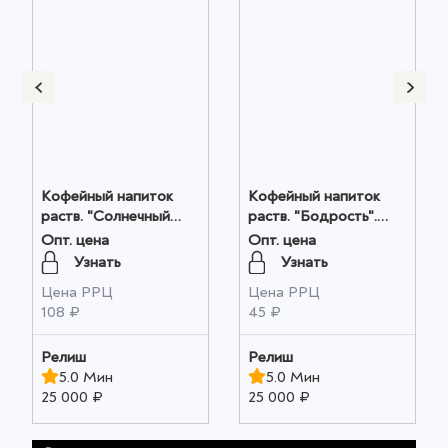
Кофейный напиток
Кофейный напиток
раств. "Солнечный
раств. "Бодрость".
колос". ГОСТ. м/у
ГОСТ цв. пл.. 100гр.
Опт. цена
Опт. цена
250гр. оптом
оптом
Узнать
Узнать
Цена РРЦ
Цена РРЦ
108 ₽
45 ₽
Релиш
Релиш
5.0 Мин
5.0 Мин
25 000 ₽
25 000 ₽