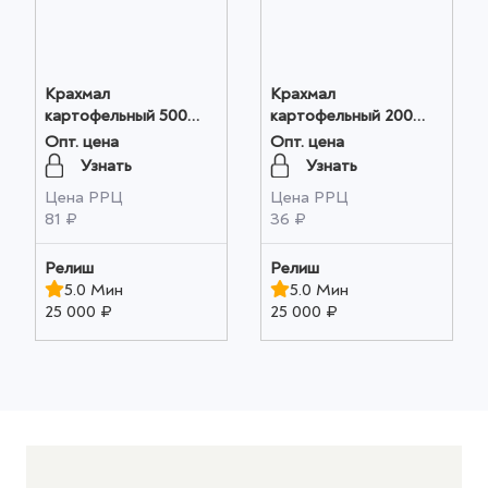
Крахмал
Крахмал
картофельный 500
картофельный 200
гр*20 шт. Relish оптом
гр*28 шт. цв.пл.. дой-
Опт. цена
Опт. цена
пак. Relish оптом
Узнать
Узнать
Цена РРЦ
Цена РРЦ
81 ₽
36 ₽
Релиш
Релиш
5.0 Мин
5.0 Мин
25 000 ₽
25 000 ₽