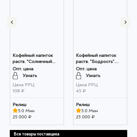
Кофейный напиток
Кофейный напиток
раств. "Солнечный
раств. "Бодрость".
колос". ГОСТ. м/у
ГОСТ цв. пл.. 100гр.
Опт. цена
Опт. цена
250гр. оптом
оптом
Узнать
Узнать
Цена РРЦ
Цена РРЦ
108 ₽
45 ₽
Релиш
Релиш
5.0 Мин
5.0 Мин
25 000 ₽
25 000 ₽
Все товары поставщика