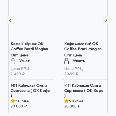
Кофе в зёрнах OK-
Кофе молотый OK-
Coffee Brazil Mogiana
Coffee Brazil Mogiana
оптом
оптом
Опт. цена
Опт. цена
Узнать
Узнать
Цена РРЦ
Цена РРЦ
2 499 ₽
2 499 ₽
ИП Кабицкая Ольга
ИП Кабицкая Ольга
Сергеевна ( ОК Кофе
Сергеевна ( ОК Кофе
)
)
5.0 Мин
5.0 Мин
20 000 ₽
20 000 ₽