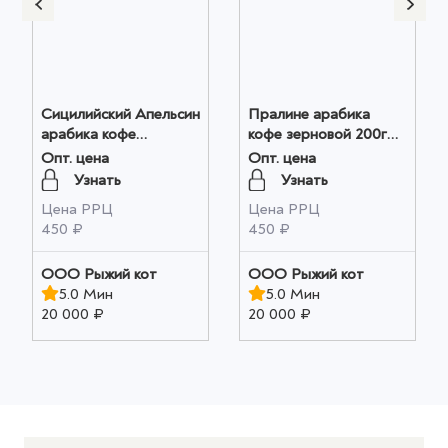
Сицилийский Апельсин
Пралине арабика
арабика кофе
кофе зерновой 200г
зерновой 200г оптом
оптом
Опт. цена
Опт. цена
Узнать
Узнать
Цена РРЦ
Цена РРЦ
450 ₽
450 ₽
ООО Рыжий кот
ООО Рыжий кот
5.0 Мин
5.0 Мин
20 000 ₽
20 000 ₽