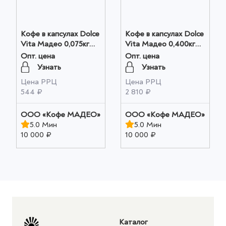
Кофе в капсулах Dolce
Кофе в капсулах Dolce
Vita Мадео 0,075кг
Vita Мадео 0,400кг
оптом
Банка оптом
Опт. цена
Опт. цена
Узнать
Узнать
Цена РРЦ
Цена РРЦ
544 ₽
2 810 ₽
OOO «Кофе МАДЕО»
OOO «Кофе МАДЕО»
5.0 Мин
5.0 Мин
10 000 ₽
10 000 ₽
Каталог