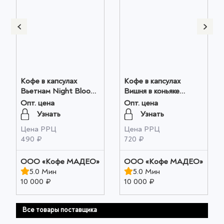
Кофе в капсулах
Кофе в капсулах
Вьетнам Night Bloom
Вишня в коньяке
Ente 0,05кг коробочка
Мадео 0,075кг оптом
Опт. цена
Опт. цена
оптом
Узнать
Узнать
Цена РРЦ
Цена РРЦ
490 ₽
720 ₽
OOO «Кофе МАДЕО»
OOO «Кофе МАДЕО»
5.0 Мин
5.0 Мин
10 000 ₽
10 000 ₽
Все товары поставщика