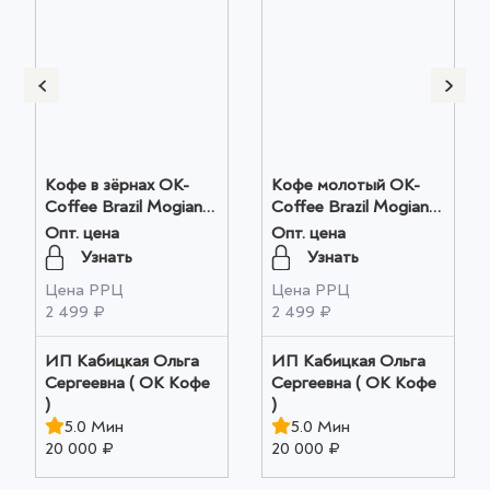
Кофе в зёрнах OK-
Кофе молотый OK-
Coffee Brazil Mogiana
Coffee Brazil Mogiana
оптом
оптом
Опт. цена
Опт. цена
Узнать
Узнать
Цена РРЦ
Цена РРЦ
2 499 ₽
2 499 ₽
ИП Кабицкая Ольга
ИП Кабицкая Ольга
Сергеевна ( ОК Кофе
Сергеевна ( ОК Кофе
)
)
5.0 Мин
5.0 Мин
20 000 ₽
20 000 ₽