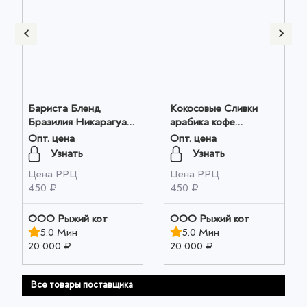
Бариста Бленд
Кокосовые Сливки
Бразилия Никарагуа
арабика кофе
Индонезия молотый
молотый 200г оптом
Опт. цена
Опт. цена
200г оптом
Узнать
Узнать
Цена РРЦ
Цена РРЦ
450 ₽
450 ₽
ООО Рыжий кот
ООО Рыжий кот
5.0 Мин
5.0 Мин
20 000 ₽
20 000 ₽
Все товары поставщика