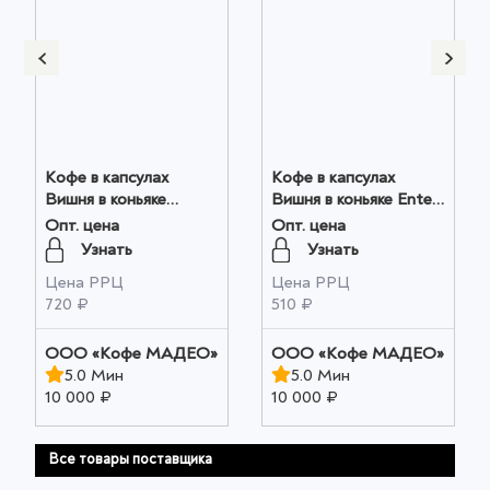
Кофе в капсулах
Кофе в капсулах
Вишня в коньяке
Вишня в коньяке Ente
Мадео 0,075кг оптом
0,05кг коробочка
Опт. цена
Опт. цена
оптом
Узнать
Узнать
Цена РРЦ
Цена РРЦ
720 ₽
510 ₽
OOO «Кофе МАДЕО»
OOO «Кофе МАДЕО»
5.0 Мин
5.0 Мин
10 000 ₽
10 000 ₽
Все товары поставщика