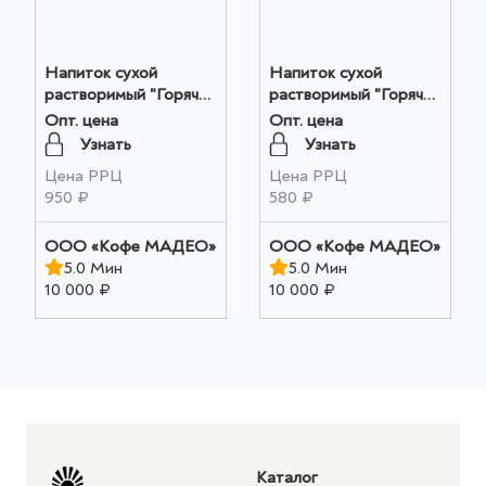
Напиток сухой
Напиток сухой
растворимый "Горячий
растворимый "Горячий
шоколад Корица-
шоколад Корица-
Опт. цена
Опт. цена
Апельсин" Мадео
Апельсин" Мадео
Узнать
Узнать
0,500кг оптом
10шт*0,025кг оптом
Цена РРЦ
Цена РРЦ
950 ₽
580 ₽
OOO «Кофе МАДЕО»
OOO «Кофе МАДЕО»
5.0 Мин
5.0 Мин
10 000 ₽
10 000 ₽
Каталог