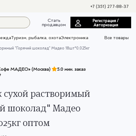
+7 (351) 277-88-37
Стать
Регистрация /
продавцом
Авторизация
ежда
Туризм, рыбалка, охота
Электроника
Все товары
оримый "Горячий шоколад" Мадео 18шт*0,025кг
офе МАДЕО» (Москва)
5.0 мин. заказ
₽
 сухой растворимый
й шоколад" Мадео
025кг оптом