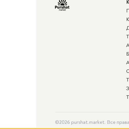
К
П
К
Д
Т
А
Б
А
Т
Э
Т
©2026 purshat.market. Все пра