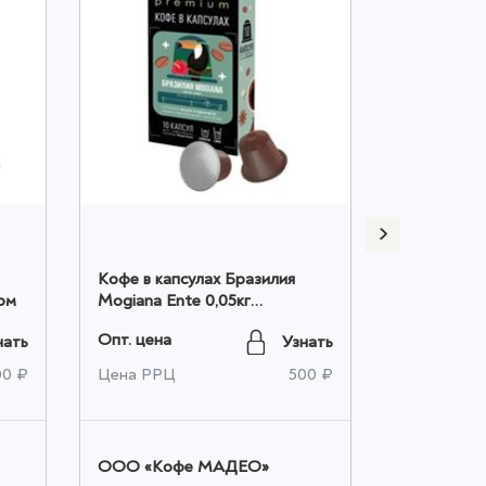
Кофе в капсулах Бразилия
Кофе в ка
ом
Mogiana Ente 0,05кг
Ente 0,05к
коробочка оптом
Опт. цена
Опт. цена
нать
Узнать
00 ₽
Цена РРЦ
500 ₽
Цена РРЦ
OOO «Кофе МАДЕО»
OOO «Ко