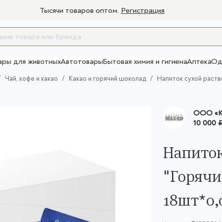
Тысячи товаров оптом.
Регистрация
ары для животных
Автотовары
Бытовая химия и гигиена
Аптека
Од
Товары для взрослых
Чай, кофе и какао
Какао и горячий шоколад
Напиток сухой раств
OOO «К
10 000 
Напиток
"Горячи
18шт*0,