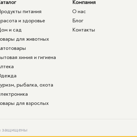
аталог
Компания
родукты питания
О нас
расота и здоровье
Блог
ом и сад
Контакты
овары для животных
втотовары
ытовая химия и гигиена
птека
Одежда
уризм, рыбалка, охота
лектроника
овары для взрослых
ва защищены