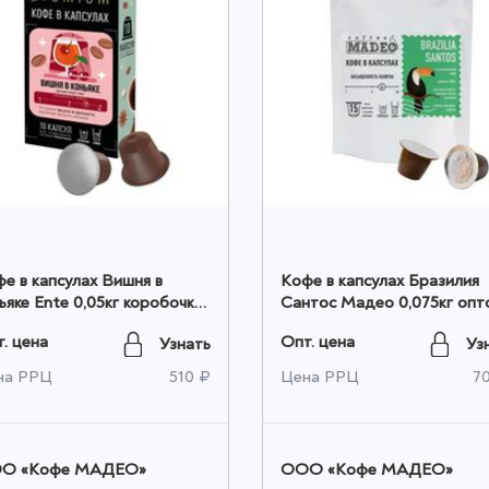
е в капсулах Вишня в
Кофе в капсулах Бразилия
ьяке Ente 0,05кг коробочка
Сантос Мадео 0,075кг опт
том
. цена
Опт. цена
Узнать
Уз
на РРЦ
510 ₽
Цена РРЦ
7
O «Кофе МАДЕО»
OOO «Кофе МАДЕО»