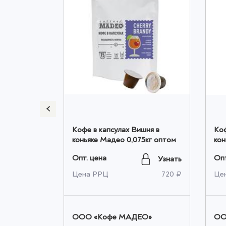
lce Vita
Кофе в капсулах Вишня в
Коф
ка оптом
коньяке Мадео 0,075кг оптом
кон
оп
Опт. цена
Опт
Узнать
Узнать
1 620 ₽
Цена РРЦ
720 ₽
Це
ЕО»
OOO «Кофе МАДЕО»
OO