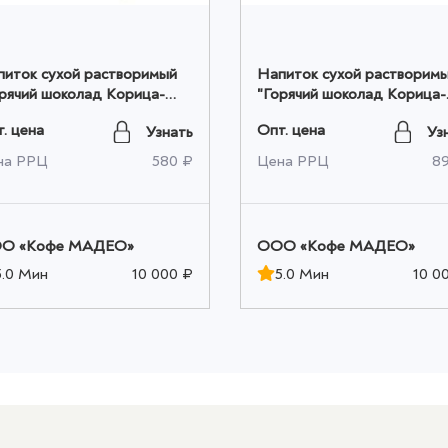
питок сухой растворимый
Напиток сухой растворим
рячий шоколад Корица-
"Горячий шоколад Корица-
ельсин" Мадео
Апельсин" Мадео
. цена
Опт. цена
Узнать
Уз
т*0,025кг оптом
18шт*0,025кг оптом
на РРЦ
580 ₽
Цена РРЦ
8
O «Кофе МАДЕО»
OOO «Кофе МАДЕО»
5.0 Мин
10 000 ₽
5.0 Мин
10 0