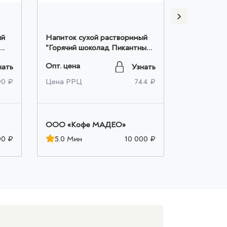
ый
Напиток сухой растворимый
Напиток с
"Горячий шоколад Пикантный"
"Горячий 
Мадео 0,500кг оптом
Мадео 10ш
Опт. цена
Опт. цена
нать
Узнать
90 ₽
Цена РРЦ
744 ₽
Цена РРЦ
OOO «Кофе МАДЕО»
OOO «Ко
00 ₽
5.0 Мин
10 000 ₽
5.0 Мин