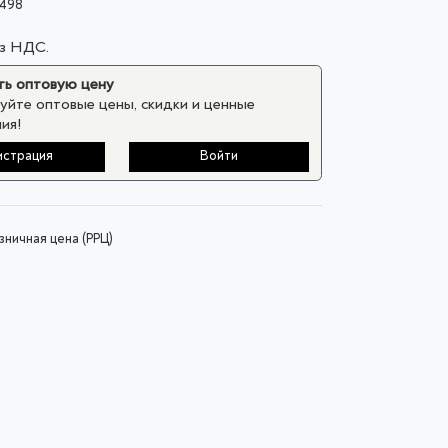
498
ез НДС.
ь оптовую цену
уйте оптовые цены, скидки и ценные
ия!
истрация
Войти
ничная цена (РРЦ)