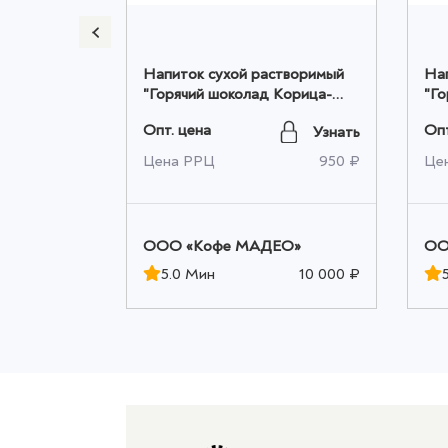
творимый
Напиток сухой растворимый
На
 Мадео
"Горячий шоколад Корица-
"Го
Апельсин" Мадео 0,500кг
Ап
Опт. цена
Опт
Узнать
Узнать
оптом
10ш
930 ₽
Цена РРЦ
950 ₽
Це
ЕО»
OOO «Кофе МАДЕО»
OO
10 000 ₽
5.0 Мин
10 000 ₽