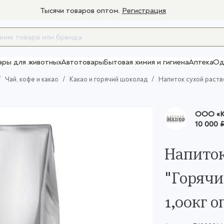
Тысячи товаров оптом.
Регистрация
ары для животных
Автотовары
Бытовая химия и гигиена
Аптека
Од
Товары для взрослых
Чай, кофе и какао
Какао и горячий шоколад
Напиток сухой раств
OOO «К
10 000 
Напиток
"Горячи
1,00кг 