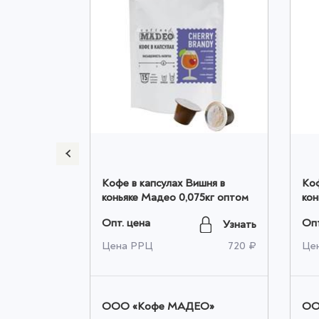
lce Vita
Кофе в капсулах Вишня в
Коф
ка оптом
коньяке Мадео 0,075кг оптом
кон
оп
Опт. цена
Опт
Узнать
Узнать
1 620 ₽
Цена РРЦ
720 ₽
Це
ЕО»
OOO «Кофе МАДЕО»
OO