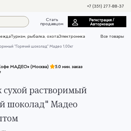
+7 (351) 277-88-37
Стать
Регистрация /
продавцом
Авторизация
ежда
Туризм, рыбалка, охота
Электроника
Все товары
оримый "Горячий шоколад" Мадео 1,00кг
офе МАДЕО» (Москва)
5.0 мин. заказ
₽
 сухой растворимый
й шоколад" Мадео
оптом