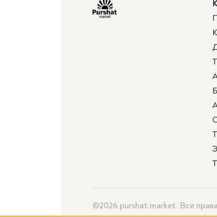
К
П
К
Д
Т
А
Б
А
Т
Э
Т
©2026 purshat.market. Все пра