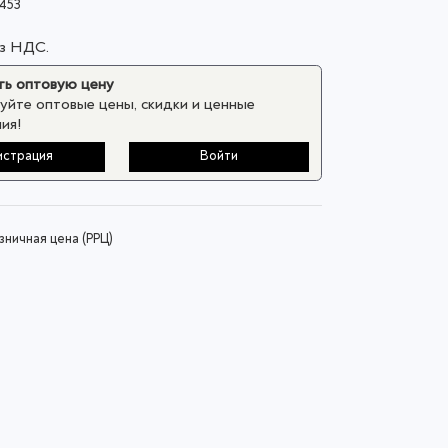
453
ез НДС.
ь оптовую цену
уйте оптовые цены, скидки и ценные
ия!
истрация
Войти
ничная цена (РРЦ)