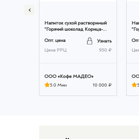
творимый
Напиток сухой растворимый
На
 Мадео
"Горячий шоколад Корица-
"Го
Апельсин" Мадео 0,500кг
Ап
Опт. цена
Опт
Узнать
Узнать
оптом
10ш
930 ₽
Цена РРЦ
950 ₽
Це
ЕО»
OOO «Кофе МАДЕО»
OO
10 000 ₽
5.0 Мин
10 000 ₽