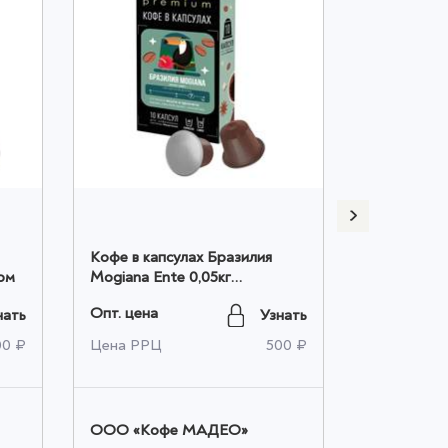
Кофе в капсулах Бразилия
Кофе в ка
ом
Mogiana Ente 0,05кг
Ente 0,05к
коробочка оптом
Опт. цена
Опт. цена
нать
Узнать
00 ₽
Цена РРЦ
500 ₽
Цена РРЦ
OOO «Кофе МАДЕО»
OOO «Ко