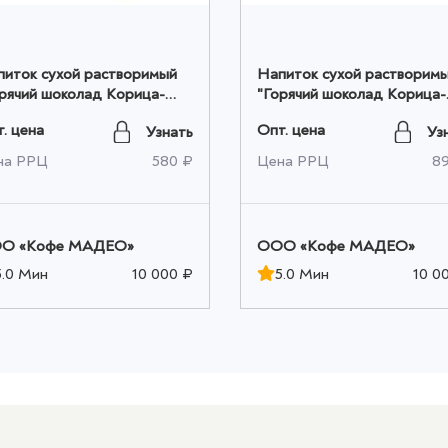
питок сухой растворимый
Напиток сухой растворим
рячий шоколад Корица-
"Горячий шоколад Корица-
ельсин" Мадео
Апельсин" Мадео
. цена
Опт. цена
Узнать
Уз
т*0,025кг оптом
18шт*0,025кг оптом
на РРЦ
580 ₽
Цена РРЦ
8
O «Кофе МАДЕО»
OOO «Кофе МАДЕО»
5.0 Мин
10 000 ₽
5.0 Мин
10 0