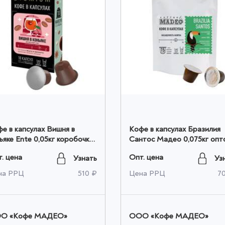
е в капсулах Вишня в
Кофе в капсулах Бразилия
ьяке Ente 0,05кг коробочка
Сантос Мадео 0,075кг опт
том
. цена
Опт. цена
Узнать
Уз
на РРЦ
510 ₽
Цена РРЦ
7
O «Кофе МАДЕО»
OOO «Кофе МАДЕО»