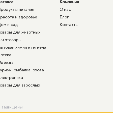
аталог
Компания
родукты питания
О нас
расота и здоровье
Блог
ом и сад
Контакты
овары для животных
втотовары
ытовая химия и гигиена
птека
Одежда
уризм, рыбалка, охота
лектроника
овары для взрослых
ва защищены