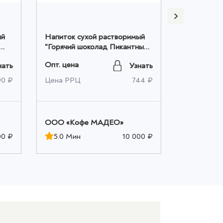
ый
Напиток сухой растворимый
Напиток с
"Горячий шоколад Пикантный"
"Горячий 
Мадео 0,500кг оптом
Мадео 10ш
Опт. цена
Опт. цена
нать
Узнать
90 ₽
Цена РРЦ
744 ₽
Цена РРЦ
OOO «Кофе МАДЕО»
OOO «Ко
00 ₽
5.0 Мин
10 000 ₽
5.0 Мин