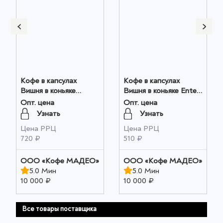
Кофе в капсулах
Кофе в капсулах
Вишня в коньяке
Вишня в коньяке Ente
Мадео 0,075кг оптом
0,05кг коробочка
Опт. цена
Опт. цена
оптом
Узнать
Узнать
Цена РРЦ
Цена РРЦ
720 ₽
510 ₽
OOO «Кофе МАДЕО»
OOO «Кофе МАДЕО»
5.0 Мин
5.0 Мин
10 000 ₽
10 000 ₽
Все товары поставщика