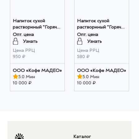
Напиток сухой
Напиток сухой
растворимый "Горячий
растворимый "Горячий
шоколад Корица-
шоколад Корица-
Опт. цена
Опт. цена
Апельсин" Мадео
Апельсин" Мадео
Узнать
Узнать
0,500кг оптом
10шт*0,025кг оптом
Цена РРЦ
Цена РРЦ
950 ₽
580 ₽
OOO «Кофе МАДЕО»
OOO «Кофе МАДЕО»
5.0 Мин
5.0 Мин
10 000 ₽
10 000 ₽
Каталог