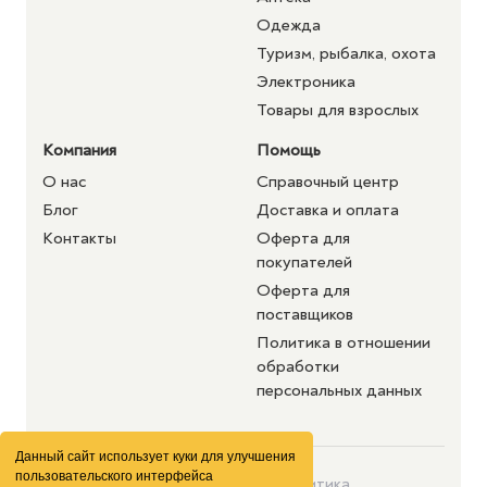
Одежда
Туризм, рыбалка, охота
Электроника
Товары для взрослых
Компания
Помощь
О нас
Справочный центр
Блог
Доставка и оплата
Контакты
Оферта для
покупателей
Оферта для
поставщиков
Политика в отношении
обработки
персональных данных
Данный сайт использует куки для улучшения
пользовательского интерфейса
©2026 purshat.market. Все
Политика