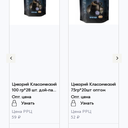
Цикорий Классический
Цикорий Классический
100 гр*28 шт. дой-пак.
75гр*20шт оптом
Relish оптом
Опт. цена
Опт. цена
Узнать
Узнать
Цена РРЦ
Цена РРЦ
59 ₽
52 ₽