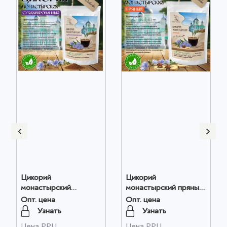
Цикорий
Цикорий
монастырский
монастырский пряный
сублимированный
оптом
Опт. цена
Опт. цена
оптом
Узнать
Узнать
Цена РРЦ
Цена РРЦ