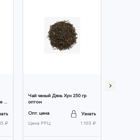
Чай ченый Дянь Хун 250 гр
Чай черный
e *
оптом
оптом
Опт. цена
Опт. цена
нать
Узнать
85 ₽
Цена РРЦ
1 103 ₽
Цена РРЦ