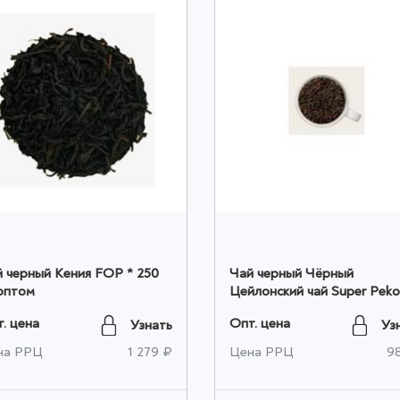
 черный Кения FOP * 250
Чай черный Чёрный
оптом
Цейлонский чай Super Peko
250 гр оптом
. цена
Опт. цена
Узнать
Уз
на РРЦ
1 279 ₽
Цена РРЦ
9