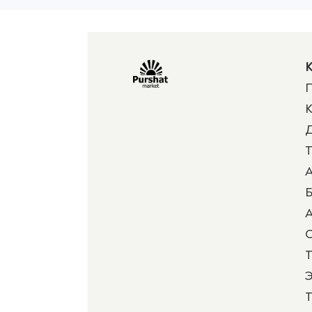
К
П
К
Д
Т
А
Б
А
Т
Э
Т