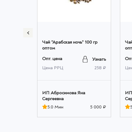
" 500 гр
Чай "Арабская ночь" 100 гр
Чай
оптом
оп
Опт. цена
Опт
Узнать
Узнать
632 ₽
Цена РРЦ
258 ₽
Це
а
ИП Абросимова Яна
ИП
Сергеевна
Се
5 000 ₽
5.0 Мин
5 000 ₽