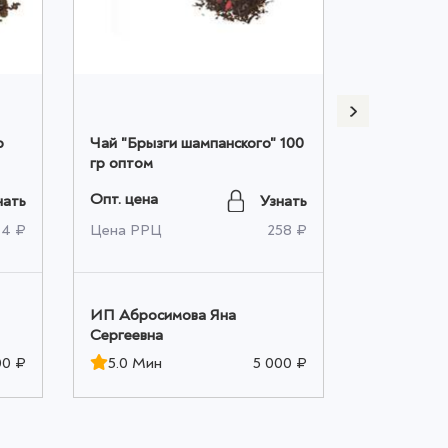
р
Чай "Брызги шампанского" 100
Чай "Арабс
гр оптом
оптом
Опт. цена
Опт. цена
нать
Узнать
4 ₽
Цена РРЦ
258 ₽
Цена РРЦ
ИП Абросимова Яна
ИП Аброс
Сергеевна
Сергеевна
00 ₽
5.0 Мин
5 000 ₽
5.0 Мин