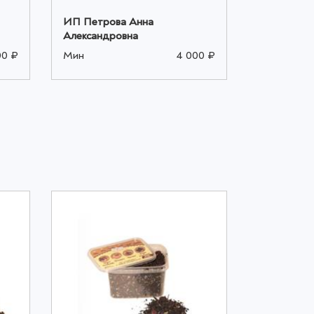
ИП Петрова Анна
ИП Петро
Александровна
Александр
00 ₽
Мин
4 000 ₽
Мин