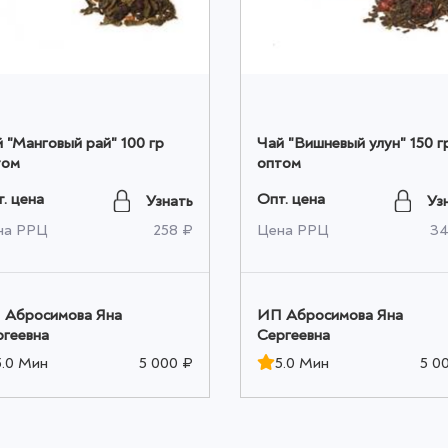
 "Манговый рай" 100 гр
Чай "Вишневый улун" 150 г
том
оптом
. цена
Опт. цена
Узнать
Уз
на РРЦ
258 ₽
Цена РРЦ
34
 Абросимова Яна
ИП Абросимова Яна
ргеевна
Сергеевна
5.0 Мин
5 000 ₽
5.0 Мин
5 0