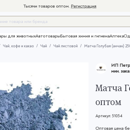
Тысячи товаров оптом.
Регистрация
ары для животных
Автотовары
Бытовая химия и гигиена
Аптека
Од
Товары для взрослых
Чай, кофе и какао
Чай
Чай листовой
Матча Голубая (анчан) 25
ИП Петро
мин. зака
Матча Г
оптом
Артикул:
51054
Оптовая цена б