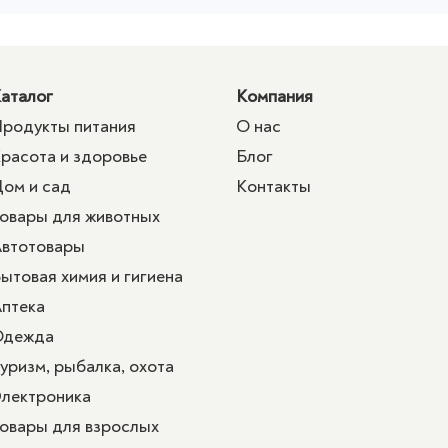
аталог
Компания
родукты питания
О нас
расота и здоровье
Блог
ом и сад
Контакты
овары для животных
втотовары
ытовая химия и гигиена
птека
Одежда
уризм, рыбалка, охота
лектроника
овары для взрослых