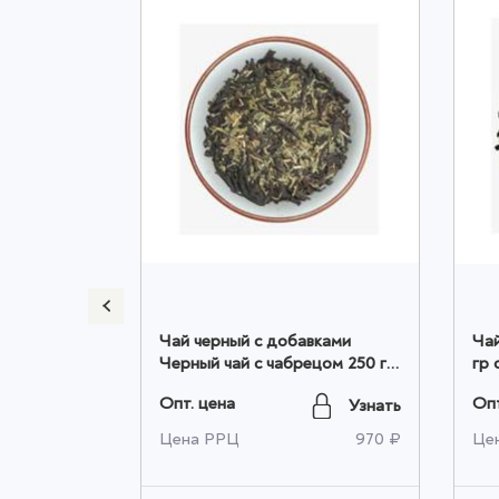
 FTGOP
Чай черный с добавками
Чай
50 гр
Черный чай с чабрецом 250 гр
гр 
оптом
Опт. цена
Опт
Узнать
Узнать
970 ₽
Цена РРЦ
970 ₽
Це