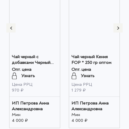
Чай черный с
Чай черный Кения
добавками Черный
FOP * 250 гр оптом
чай с чабрецом 250 гр
Опт. цена
Опт. цена
оптом
Узнать
Узнать
Цена РРЦ
Цена РРЦ
970 ₽
1 279 ₽
ИП Петрова Анна
ИП Петрова Анна
Александровна
Александровна
Мин
Мин
4 000 ₽
4 000 ₽