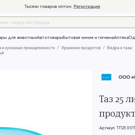
Тысячи товаров оптом.
Регистрация
ары для животных
Автотовары
Бытовая химия и гигиена
Аптека
Од
Товары для взрослых
 и кухонные принадлежности
Хранение продуктов
Ведра и тазы
ый
ООО «О
Таз 25 
продукт
Артикул:
ТП25 01/