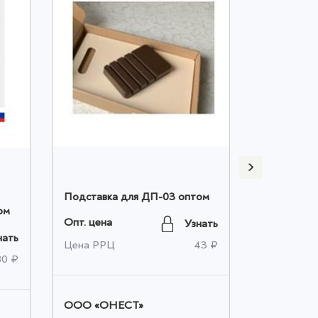
Подставка для ДП-03 оптом
Набор дос
ом
доски опт
Опт. цена
Узнать
Опт. цена
нать
Цена РРЦ
43 ₽
80 ₽
Цена РРЦ
ООО «ОНЕСТ»