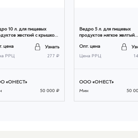
ро 10 л. для пищевых
Ведро 5 л. для пищевых
дуктов жесткий с крышкой
продуктов мягкое желтый
лубой оптом
оптом
. цена
Опт. цена
Узнать
Уз
на РРЦ
277 ₽
Цена РРЦ
1
О «ОНЕСТ»
ООО «ОНЕСТ»
н
50 000 ₽
Мин
50 0