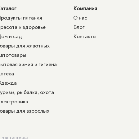
аталог
Компания
родукты питания
О нас
расота и здоровье
Блог
ом и сад
Контакты
овары для животных
втотовары
ытовая химия и гигиена
птека
Одежда
уризм, рыбалка, охота
лектроника
овары для взрослых
ва защищены