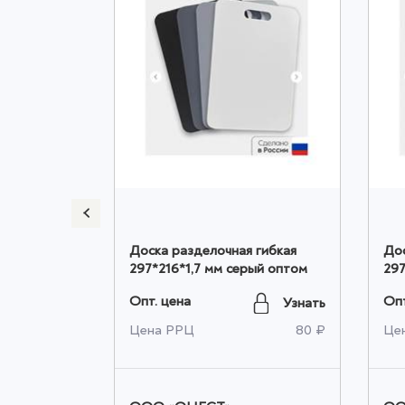
м YORTY
Доска разделочная гибкая
Дос
297*216*1,7 мм серый оптом
297
Опт. цена
Опт
Узнать
Узнать
2 295 ₽
Цена РРЦ
80 ₽
Це