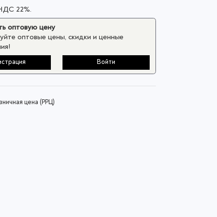
 НДС 22%.
ь оптовую цену
уйте оптовые цены, скидки и ценные
ия!
истрация
Войти
ничная цена (РРЦ)