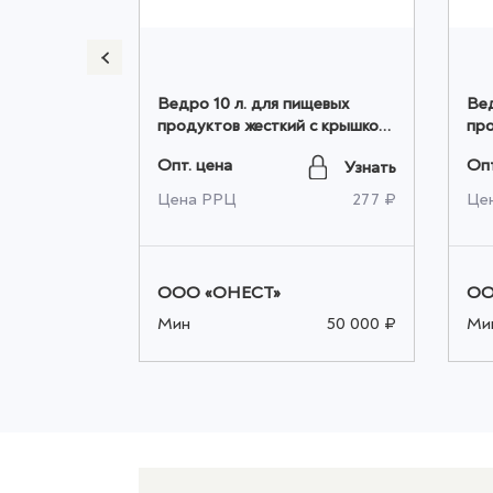
х
Ведро 10 л. для пищевых
Вед
оптом
продуктов жесткий с крышкой
про
оранжевый оптом
го
Опт. цена
Опт
Узнать
Узнать
150 ₽
Цена РРЦ
277 ₽
Це
ООО «ОНЕСТ»
ОО
50 000 ₽
Мин
50 000 ₽
Ми