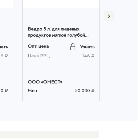
Ведро 5 л. для пищевых
Ведро 5 л.
продуктов мягкое голубой
продуктов
оптом
оптом
Опт. цена
Опт. цена
нать
Узнать
46 ₽
Цена РРЦ
146 ₽
Цена РРЦ
ООО «ОНЕСТ»
ООО «ОН
00 ₽
Мин
50 000 ₽
Мин