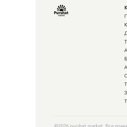
К
П
К
Д
Т
А
Б
А
Т
Э
Т
©2026 purshat.market. Все пра