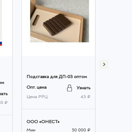
Подставка для ДП-03 оптом
Набор дос
ом
доски опт
Опт. цена
Узнать
Опт. цена
нать
Цена РРЦ
43 ₽
80 ₽
Цена РРЦ
ООО «ОНЕСТ»
ООО «ОН
Мин
50 000 ₽