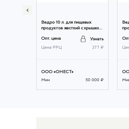
х
Ведро 10 л. для пищевых
Вед
оптом
продуктов жесткий с крышкой
про
оранжевый оптом
го
Опт. цена
Опт
Узнать
Узнать
150 ₽
Цена РРЦ
277 ₽
Це
ООО «ОНЕСТ»
ОО
50 000 ₽
Мин
50 000 ₽
Ми