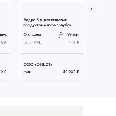
Ведро 5 л. для пищевых
Ведро 5 л.
продуктов мягкое голубой
продуктов
оптом
оптом
Опт. цена
Опт. цена
нать
Узнать
46 ₽
Цена РРЦ
146 ₽
Цена РРЦ
ООО «ОНЕСТ»
ООО «ОН
00 ₽
Мин
50 000 ₽
Мин