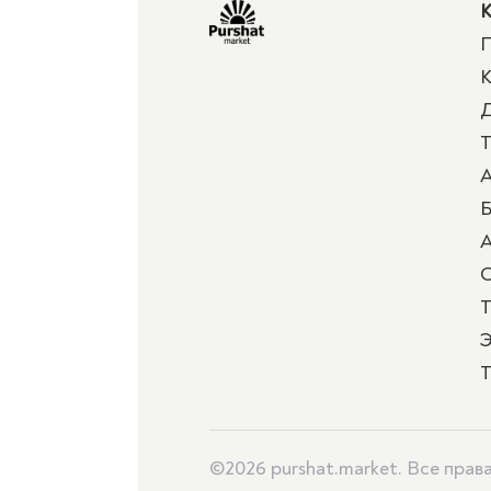
К
П
К
Д
Т
А
Б
А
Т
Э
Т
©2026 purshat.market. Все пра