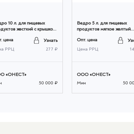
ро 10 л. для пищевых
Ведро 5 л. для пищевых
дуктов жесткий с крышкой
продуктов мягкое желтый
лубой оптом
оптом
. цена
Опт. цена
Узнать
Уз
на РРЦ
277 ₽
Цена РРЦ
1
О «ОНЕСТ»
ООО «ОНЕСТ»
н
50 000 ₽
Мин
50 0