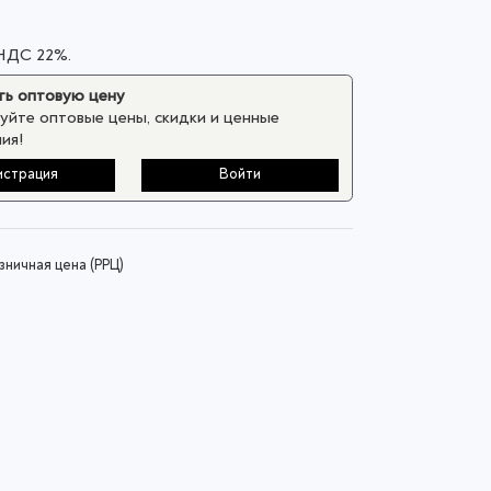
 НДС 22%.
ь оптовую цену
уйте оптовые цены, скидки и ценные
ия!
истрация
Войти
ничная цена (РРЦ)