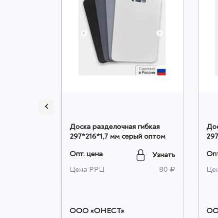
м YORTY
Доска разделочная гибкая
Дос
297*216*1,7 мм серый оптом
297
Опт. цена
Опт
Узнать
Узнать
2 295 ₽
Цена РРЦ
80 ₽
Це
ООО «ОНЕСТ»
ОО