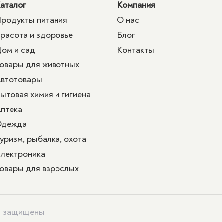
аталог
Компания
родукты питания
О нас
расота и здоровье
Блог
ом и сад
Контакты
овары для животных
втотовары
ытовая химия и гигиена
птека
Одежда
уризм, рыбалка, охота
лектроника
овары для взрослых
ва защищены